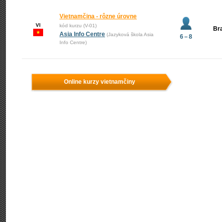
Vietnamčina - rôzne úrovne
VI
kód kurzu (V-01)
Bra
Asia Info Centre
(Jazyková škola Asia
6 – 8
Info Centre)
Online kurzy vietnamčiny