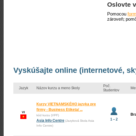
Oslovte v
Pomocou
form
zároveň; pomô
Vyskúšajte online (internetové, s
Poč.
Jazyk
Názov kurzu a meno školy
Me
študentov
Kurzy VIETNAMSKÉHO jazyka pre
firmy - Business Etiketa/ ...
VI
Bra
kód kurzu (VPF)
1 – 2
Asia Info Centre
(Jazyková škola Asia
Info Centre)