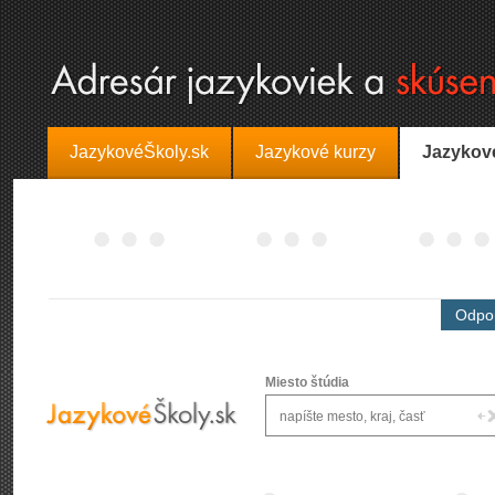
JazykovéŠkoly.sk
Jazykové kurzy
Jazykov
Odpor
Miesto štúdia