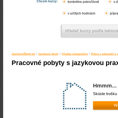
Chcem kurzy:
konkrétne pokročilosti
s d
v určitých hodinách
prípr
JazykovéŠkoly.sk
>
Jazykové školy
>
Výučba vietnamčiny
>
Práca v zahraničí s
Pracovné pobyty s jazykovou pra
Hmmm... 
Skúste trošku 
Vý