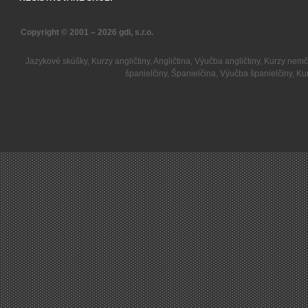
Copyright © 2001 – 2026
gdi, s.r.o.
Jazykové skúšky
,
Kurzy angličtiny
,
Angličtina
,
Výučba angličtiny
,
Kurzy nemč
španielčiny
,
Španielčina
,
Výučba španielčiny
,
Kur