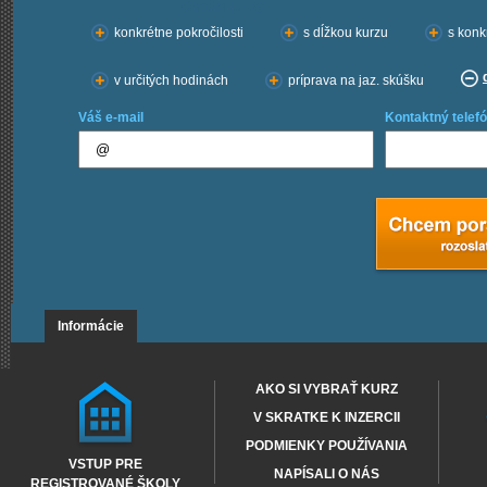
Chcem kurzy:
konkrétne pokročilosti
s dĺžkou kurzu
s konk
v určitých hodinách
príprava na jaz. skúšku
Váš e-mail
Kontaktný telefó
Informácie
AKO SI VYBRAŤ KURZ
V SKRATKE K INZERCII
PODMIENKY POUŽÍVANIA
VSTUP PRE
NAPÍSALI O NÁS
REGISTROVANÉ ŠKOLY