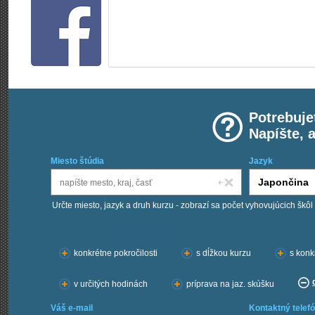
Potrebuje
Napíšte, 
Miesto štúdia
Jazyk
Určte miesto, jazyk a druh kurzu - zobrazí sa počet vyhovujúcich škôl
Chcem kurzy:
konkrétne pokročilosti
s dĺžkou kurzu
s konk
v určitých hodinách
príprava na jaz. skúšku
Váš e-mail
Kontaktný telefó