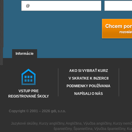
Informácie
AKO SI VYBRAŤ KURZ
V SKRATKE K INZERCII
PODMIENKY POUŽÍVANIA
VSTUP PRE
NAPÍSALI O NÁS
REGISTROVANÉ ŠKOLY
Copyright © 2001 – 2026
gdi, s.r.o.
Jazykové skúšky
,
Kurzy angličtiny
,
Angličtina
,
Výučba angličtiny
,
Kurzy nemč
španielčiny
,
Španielčina
,
Výučba španielčiny
,
Kur