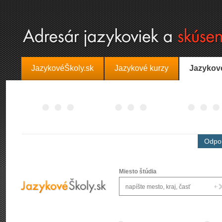
JazykovéŠkoly.sk
Jazykové kurzy
Jazykov
Odpor
Miesto štúdia