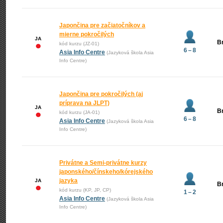
Japončina pre začiatočníkov a
mierne pokročilých
JA
Br
kód kurzu (JZ-01)
6 – 8
Asia Info Centre
(Jazyková škola Asia
Info Centre)
Japončina pre pokročilých (aj
príprava na JLPT)
JA
Br
kód kurzu (JA-01)
6 – 8
Asia Info Centre
(Jazyková škola Asia
Info Centre)
Privátne a Semi-privátne kurzy
japonského/čínskeho/kórejského
jazyka
JA
Br
kód kurzu (KP, JP, CP)
1 – 2
Asia Info Centre
(Jazyková škola Asia
Info Centre)