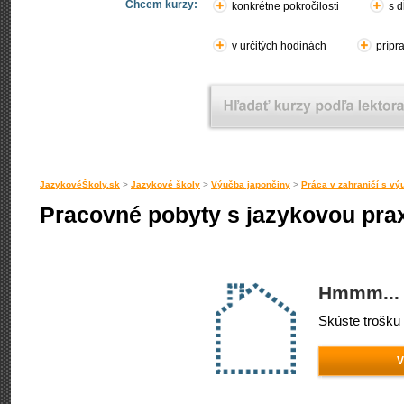
Chcem kurzy:
konkrétne pokročilosti
s d
v určitých hodinách
prípr
JazykovéŠkoly.sk
>
Jazykové školy
>
Výučba japončiny
>
Práca v zahraničí s vý
Pracovné pobyty s jazykovou pra
Hmmm... 
Skúste trošku 
V