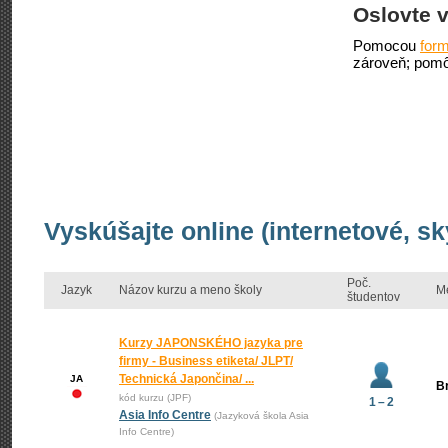
Oslovte v
Pomocou
form
zároveň; pomô
Vyskúšajte online (internetové, s
Poč.
Jazyk
Názov kurzu a meno školy
M
študentov
Kurzy JAPONSKÉHO jazyka pre
firmy - Business etiketa/ JLPT/
Technická Japončina/ ...
JA
Br
kód kurzu (JPF)
1 – 2
Asia Info Centre
(Jazyková škola Asia
Info Centre)