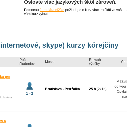
Oslovte viac jazykových škôl zároveň.
Pomocou
formulára nižšie
požiadajte o kurz viacero škôl vo vašom
vám kurz vybrat.
(internetové, skype) kurzy kórejčiny
Poč.
Rozsah
Mesto
Ce
študentov
výučby
ka pre
V závis
od typu 
Bratislava - Petržalka
25 h
(2x1h)
Opýtaj
1 – 2
nás
kola Asia
ov a