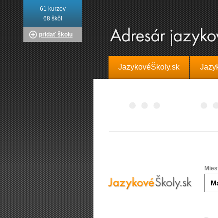
61 kurzov
68 škôl
pridať školu
JazykovéŠkoly.sk
Jazy
Mies