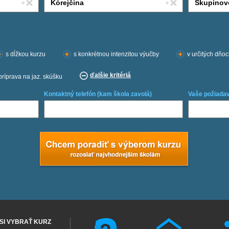
s dĺžkou kurzu
s konkrétnou intenzitou výučby
v určitých dňo
ďalšie kritériá
príprava na jaz. skúšku
Kontaktný telefón (kam škola zavolá)
Vaše požiadav
SI VYBRAŤ KURZ