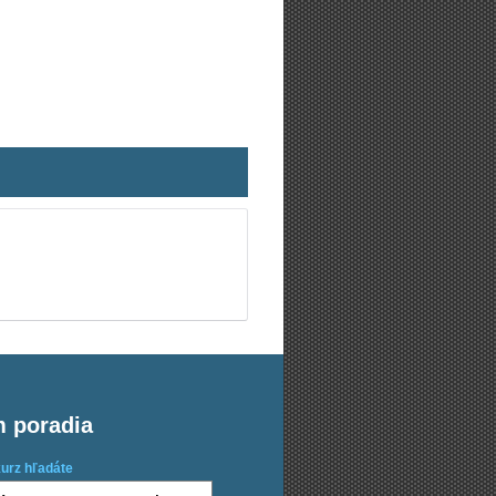
m poradia
kurz hľadáte