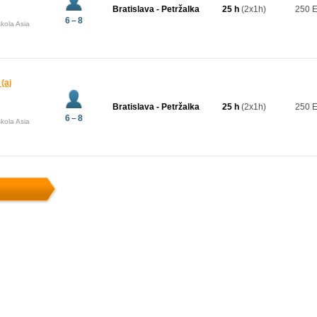
Bratislava - Petržalka
25 h
(2x1h)
250 
6 – 8
kola Asia
(aj
Bratislava - Petržalka
25 h
(2x1h)
250 
6 – 8
kola Asia