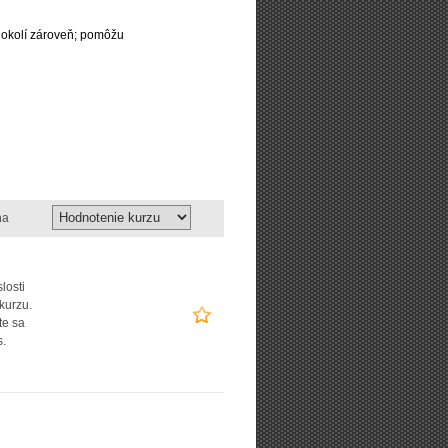
 okolí zároveň; pomôžu
na
losti
kurzu.
te sa
.