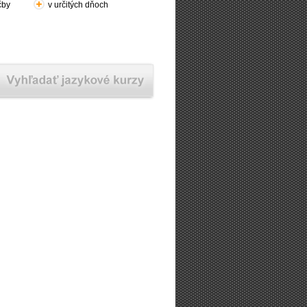
čby
v určitých dňoch