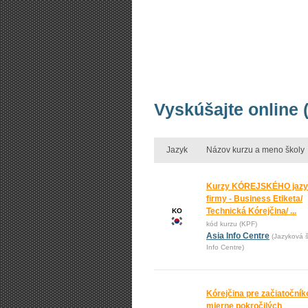
Vyskúšajte online 
Jazyk
Názov kurzu a meno školy
Kurzy KÓREJSKÉHO jazy
firmy - Business Etiketa/
Technická Kórejčina/ ...
KO
kód kurzu (KPF)
Asia Info Centre
(Jazyková š
Info Centre)
Kórejčina pre začiatočník
mierne pokročilých