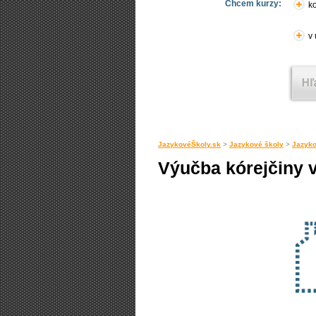
Chcem kurzy:
ko
v
JazykovéŠkoly.sk
>
Jazykové školy
>
Jazyko
Výučba kórejčiny 