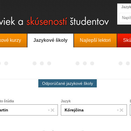
Jazyk
kové kurzy
Jazykové školy
Najlepší lektori
Skú
Odporúčané jazykové školy
to štúdia
Jazyk