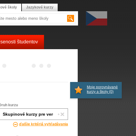
ové školy
Jazykové kurzy
senosti študentov
Moje porovnávané
kurzy a školy
(0)
Druh kurzu
ďalšie kritériá vyhľadávania