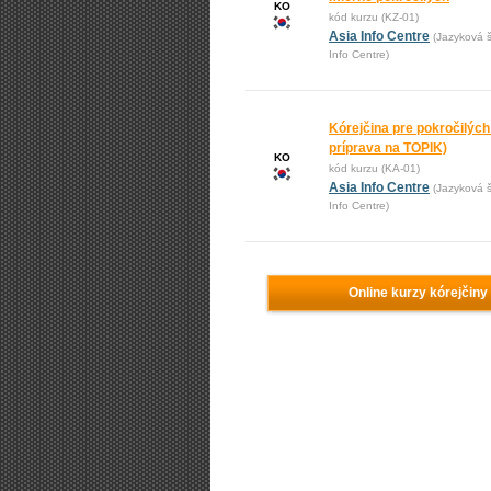
KO
kód kurzu (KZ-01)
Asia Info Centre
(Jazyková š
Info Centre)
Kórejčina pre pokročilých 
príprava na TOPIK)
KO
kód kurzu (KA-01)
Asia Info Centre
(Jazyková š
Info Centre)
Online kurzy kórejčiny