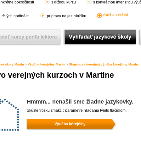
nkrétne pokročilosti
s dĺžkou kurzu
s konkrétnou intenzitou výu
ďalšie kritériá
 určitých hodinách
príprava na jaz. skúšku
vé školy Martin
>
Výučba kórejčiny Martin
>
Skupinová (verejná) výučba kórejčiny Martin
vo verejných kurzoch v Martine
Hmmm... nenašli sme žiadne jazykovky.
Skúste trošku zmäkčiť parametre hľadania týmto tlačidlom:
Výučba kórejčiny