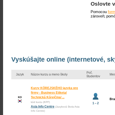
Oslovte v
Pomocou
form
zároveň; pomô
Vyskúšajte online (internetové, s
Poč.
Jazyk
Názov kurzu a meno školy
Mes
študentov
Kurzy KÓREJSKÉHO jazyka pre
firmy - Business Etiketa/
Technická Kórejčina/ ...
KO
Bra
kód kurzu (KPF)
1 – 2
Asia Info Centre
(Jazyková škola Asia
Info Centre)