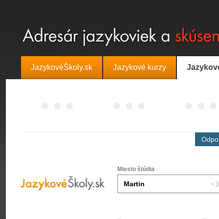
JazykovéŠkoly.sk
Jazykové kurzy
Jazykov
Odpor
Miesto štúdia