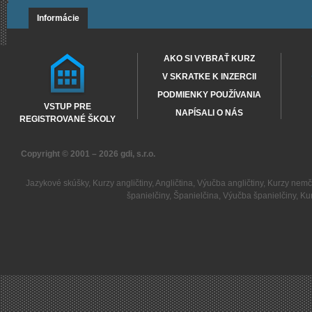
Informácie
AKO SI VYBRAŤ KURZ
V SKRATKE K INZERCII
PODMIENKY POUŽÍVANIA
VSTUP PRE
NAPÍSALI O NÁS
REGISTROVANÉ ŠKOLY
Copyright © 2001 – 2026
gdi, s.r.o.
Jazykové skúšky
,
Kurzy angličtiny
,
Angličtina
,
Výučba angličtiny
,
Kurzy nemč
španielčiny
,
Španielčina
,
Výučba španielčiny
,
Kur