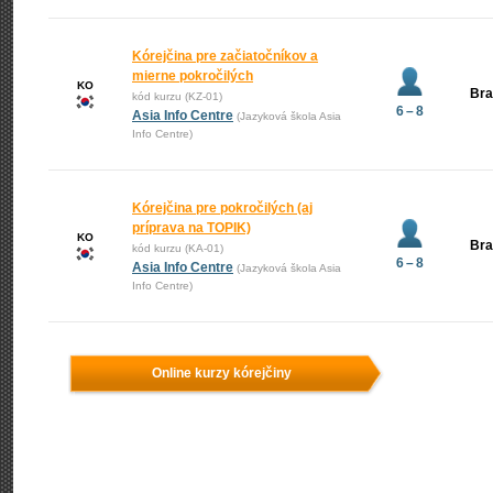
Kórejčina pre začiatočníkov a
mierne pokročilých
KO
Bra
kód kurzu (KZ-01)
6 – 8
Asia Info Centre
(Jazyková škola Asia
Info Centre)
Kórejčina pre pokročilých (aj
príprava na TOPIK)
KO
Bra
kód kurzu (KA-01)
6 – 8
Asia Info Centre
(Jazyková škola Asia
Info Centre)
Online kurzy kórejčiny