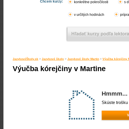
Chcem kurzy:
konkrétne pokročilosti
s d
v určitých hodinách
prípr
JazykovéŠkoly.sk
>
Jazykové školy
>
Jazykové školy Martin
>
Výučba kórejčiny 
Výučba kórejčiny v Martine
Hmmm... 
Skúste trošku 
V