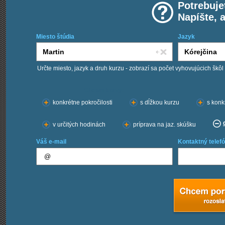
Potrebuje
Napíšte, 
Miesto štúdia
Jazyk
Určte miesto, jazyk a druh kurzu - zobrazí sa počet vyhovujúcich škôl
Chcem kurzy:
konkrétne pokročilosti
s dĺžkou kurzu
s konk
v určitých hodinách
príprava na jaz. skúšku
Váš e-mail
Kontaktný telefó