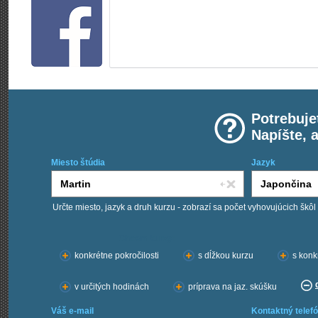
Potrebuje
Napíšte, 
Miesto štúdia
Jazyk
Určte miesto, jazyk a druh kurzu - zobrazí sa počet vyhovujúcich škôl
Chcem kurzy:
konkrétne pokročilosti
s dĺžkou kurzu
s konk
v určitých hodinách
príprava na jaz. skúšku
Váš e-mail
Kontaktný telefó