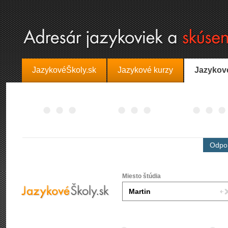
JazykovéŠkoly.sk
Jazykové kurzy
Jazykov
Odpor
Miesto štúdia