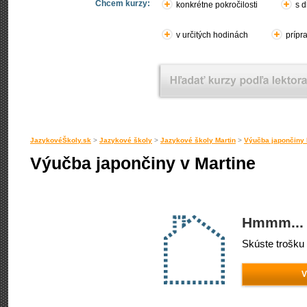
Chcem kurzy:
konkrétne pokročilosti
s d
v určitých hodinách
prípr
JazykovéŠkoly.sk
>
Jazykové školy
>
Jazykové školy Martin
>
Výučba japončiny 
Výučba japončiny v Martine
Hmmm... 
Skúste trošku 
V