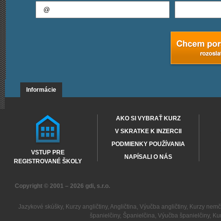
Informácie
AKO SI VYBRAŤ KURZ
V SKRATKE K INZERCII
PODMIENKY POUŽÍVANIA
VSTUP PRE
NAPÍSALI O NÁS
REGISTROVANÉ ŠKOLY
Copyright © 2001 – 2026
gdi, s.r.o.
Jazykové skúšky
,
Kurzy angličtiny
,
Angličtina
,
Výučba angličtiny
,
Kurzy nemč
španielčiny
,
Španielčina
,
Výučba španielčiny
,
Kur