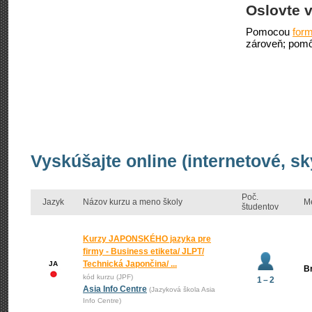
Oslovte v
Pomocou
form
zároveň; pomô
Vyskúšajte online (internetové, s
Poč.
Jazyk
Názov kurzu a meno školy
M
študentov
Kurzy JAPONSKÉHO jazyka pre
firmy - Business etiketa/ JLPT/
Technická Japončina/ ...
JA
Br
kód kurzu (JPF)
1 – 2
Asia Info Centre
(Jazyková škola Asia
Info Centre)