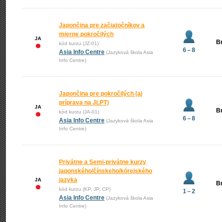
Japončina pre začiatočníkov a
mierne pokročilých
JA
Br
kód kurzu (JZ-01)
6 – 8
Asia Info Centre
(Jazyková škola Asia
Info Centre)
Japončina pre pokročilých (aj
príprava na JLPT)
JA
Br
kód kurzu (JA-01)
6 – 8
Asia Info Centre
(Jazyková škola Asia
Info Centre)
Privátne a Semi-privátne kurzy
japonského/čínskeho/kórejského
jazyka
JA
Br
kód kurzu (KP, JP, CP)
1 – 2
Asia Info Centre
(Jazyková škola Asia
Info Centre)