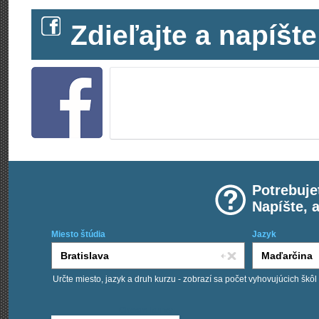
Zdieľajte a napíš
Potrebuje
Napíšte, 
Miesto štúdia
Jazyk
Určte miesto, jazyk a druh kurzu - zobrazí sa počet vyhovujúcich škôl
Chcem kurzy: