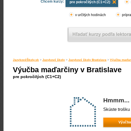
Chcem kurzy:
pre pokročilých (C1+C2)
v určitých hodinách
prípr
JazykovéŠkoly.sk
>
Jazykové školy
>
Jazykové školy Bratislava
>
Výučba maďarč
Výučba maďarčiny v Bratislave
pre pokročilých (C1+C2)
Hmmm... 
Skúste trošku 
Výučba