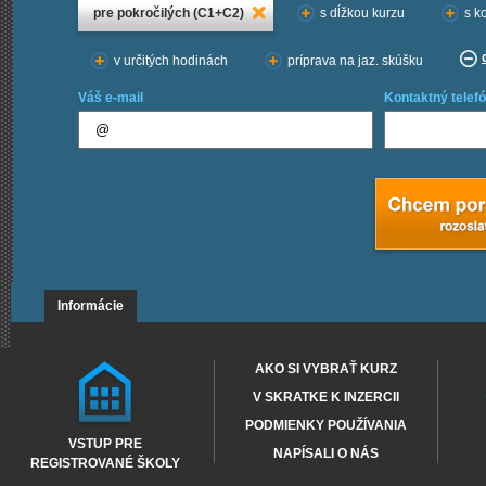
pre pokročilých (C1+C2)
s dĺžkou kurzu
s k
v určitých hodinách
príprava na jaz. skúšku
Váš e-mail
Kontaktný telefó
Informácie
AKO SI VYBRAŤ KURZ
V SKRATKE K INZERCII
PODMIENKY POUŽÍVANIA
VSTUP PRE
NAPÍSALI O NÁS
REGISTROVANÉ ŠKOLY