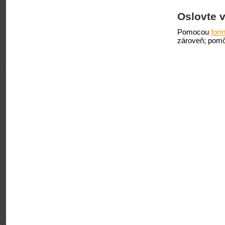
Oslovte v
Pomocou
form
zároveň; pomô