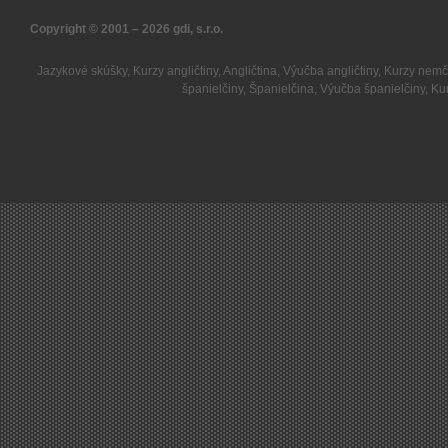
Copyright © 2001 – 2026
gdi, s.r.o.
Jazykové skúšky
,
Kurzy angličtiny
,
Angličtina
,
Výučba angličtiny
,
Kurzy nemč
španielčiny
,
Španielčina
,
Výučba španielčiny
,
Kur