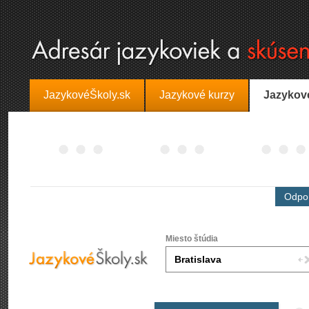
JazykovéŠkoly.sk
Jazykové kurzy
Jazykov
Odpor
Miesto štúdia