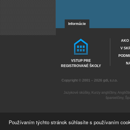
Informácie
AKO 
V SK
PODMI
VSTUP PRE
NA
REGISTROVANÉ ŠKOLY
Copyright © 2001 – 2026
gdi, s.r.o.
Jazykové skúšky
,
Kurzy angličtiny
,
Angličti
španielčiny
,
Šp
Používaním týchto stránok súhlasíte s používaním cook