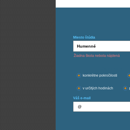
Miesto štúdia
Žiadna škola nebola nájdená
Chcem kurzy:
konkrétne pokročilosti
v určitých hodinách
Váš e-mail