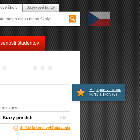
ové školy
Jazykové kurzy
senosti študentov
Moje porovnávané
kurzy a školy
(0)
Druh kurzu
ďalšie kritériá vyhľadávania