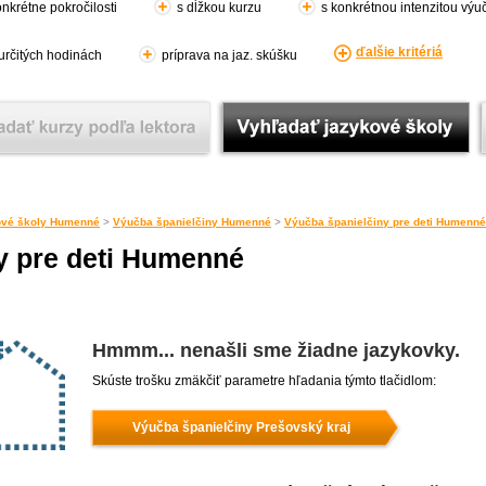
nkrétne pokročilosti
s dĺžkou kurzu
s konkrétnou intenzitou výu
ďalšie kritériá
 určitých hodinách
príprava na jaz. skúšku
ové školy Humenné
>
Výučba španielčiny Humenné
>
Výučba španielčiny pre deti Humenné
y pre deti Humenné
Hmmm... nenašli sme žiadne jazykovky.
Skúste trošku zmäkčiť parametre hľadania týmto tlačidlom:
Výučba španielčiny Prešovský kraj