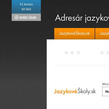
61 kurzov
68 škôl
pridať školu
JazykovéŠkoly.sk
Jazy
Mies