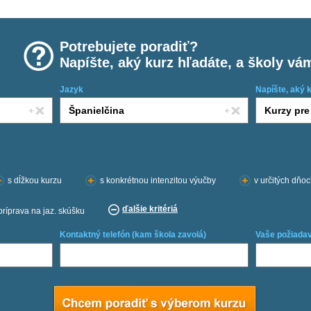
Potrebujete poradiť?
Napíšte, aký kurz hľadáte, a školy vá
Jazyk
Napíšte, aký 
s dĺžkou kurzu
s konkrétnou intenzitou výučby
v určitých dňo
ďalšie kritériá
príprava na jaz. skúšku
Kontaktný telefón (kam škola zavolá)
Vaše požiadav