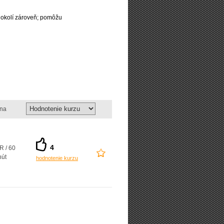
 okolí zároveň; pomôžu
na
4
R / 60
nút
hodnotenie kurzu