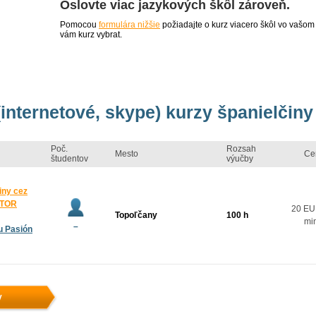
Oslovte viac jazykových škôl zároveň.
Pomocou
formulára nižšie
požiadajte o kurz viacero škôl vo vašom
vám kurz vybrat.
(internetové, skype) kurzy španielčiny
Poč.
Rozsah
Mesto
Ce
študentov
výučby
iny cez
KTOR
20 EU
Topoľčany
100 h
mi
–
u Pasión
y