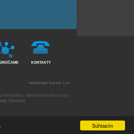
ORÚČAME
KONTAKTY
webdesign:
Kurzor, s.r.o.
y
,
Francúzština
,
Výučba francúzštiny
,
Kurzy
lady
,
Tlmočenie
Súhlasím
o