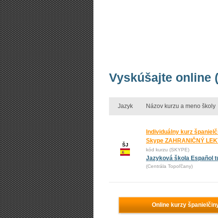
Vyskúšajte online 
Jazyk
Názov kurzu a meno školy
Individuálny kurz španielč
Skype ZAHRANIČNÝ LE
ŠJ
kód kurzu (SKYPE)
Jazyková škola Español t
(Centrála Topoľčany)
Online kurzy španielčin