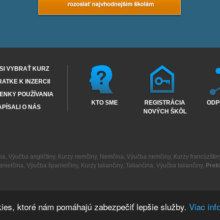
SI VYBRAŤ KURZ
RATKE K INZERCII
ENKY POUŽÍVANIA
KTO SME
REGISTRÁCIA
ODP
PÍSALI O NÁS
NOVÝCH ŠKÔL
na
,
Výučba angličtiny
,
Kurzy nemčiny
,
Nemčina
,
Výučba nemčiny
,
Kurzy francúzštin
anielčina
,
Výučba španielčiny
,
Kurzy taliančiny
,
Taliančina
,
Výučba taliančiny
,
Prek
ies, ktoré nám pomáhajú zabezpečiť lepšie služby.
Viac inf