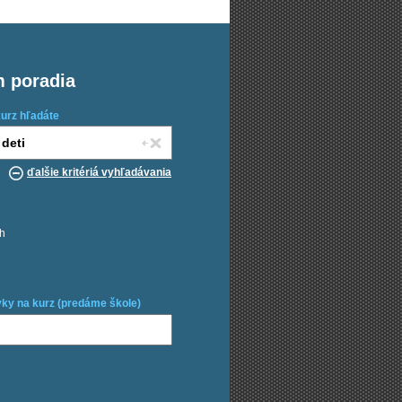
m poradia
kurz hľadáte
ďalšie kritériá vyhľadávania
ch
ky na kurz (predáme škole)