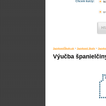
Chcem kurzy:
ko
v
JazykovéŠkoly.sk
>
Jazykové školy
>
Jazyk
Výučba španielčin