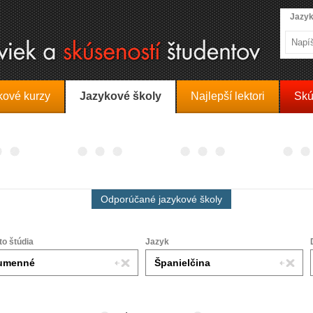
Jazyk
kové kurzy
Jazykové školy
Najlepší lektori
Skú
Odporúčané jazykové školy
to štúdia
Jazyk