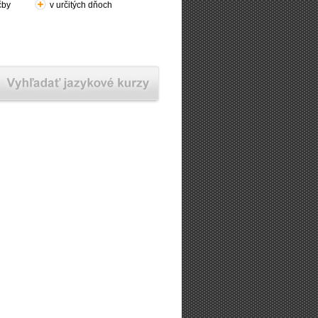
čby
v určitých dňoch