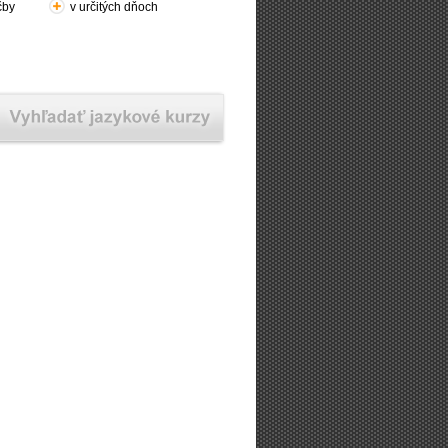
čby
v určitých dňoch