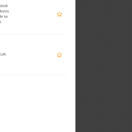
slosti
 kurzu.
te sa
s.
EUR