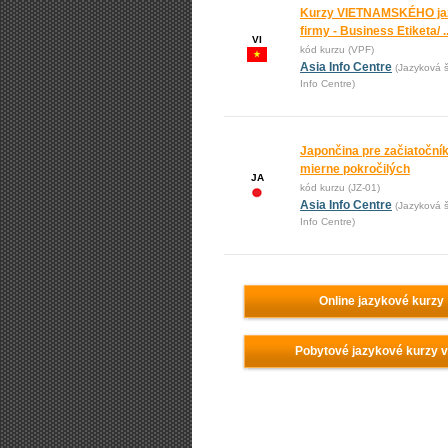
Kurzy VIETNAMSKÉHO ja
firmy - Business Etiketa/ ..
VI
kód kurzu (VPF)
Asia Info Centre
(Jazyková š
Info Centre)
Japončina pre začiatoční
mierne pokročilých
JA
kód kurzu (JZ-01)
Asia Info Centre
(Jazyková š
Info Centre)
Online jazykové kurzy
Pobytové jazykové kurzy 