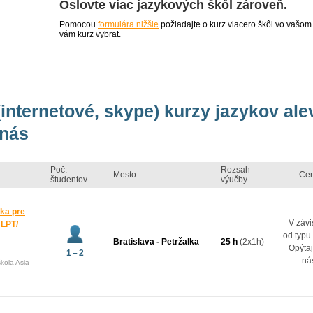
Oslovte viac jazykových škôl zároveň.
Pomocou
formulára nižšie
požiadajte o kurz viacero škôl vo vašom
vám kurz vybrat.
(internetové, skype) kurzy jazykov ale
 nás
Poč.
Rozsah
Mesto
Ce
študentov
výučby
ka pre
V závi
JLPT/
od typu
Bratislava - Petržalka
25 h
(2x1h)
Opýtaj
1 – 2
ná
kola Asia