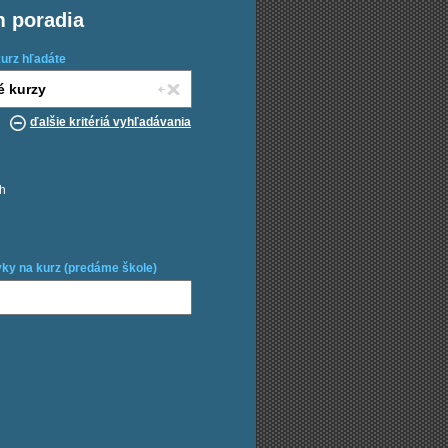
m poradia
kurz hľadáte
ďalšie kritériá vyhľadávania
ch
ky na kurz (predáme škole)