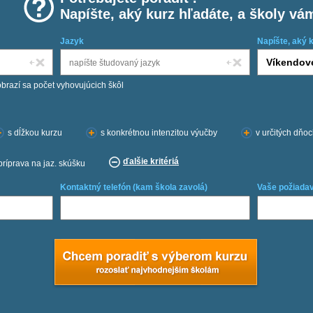
Napíšte, aký kurz hľadáte, a školy vá
Jazyk
Napíšte, aký 
obrazí sa počet vyhovujúcich škôl
s dĺžkou kurzu
s konkrétnou intenzitou výučby
v určitých dňo
ďalšie kritériá
príprava na jaz. skúšku
Kontaktný telefón (kam škola zavolá)
Vaše požiadav