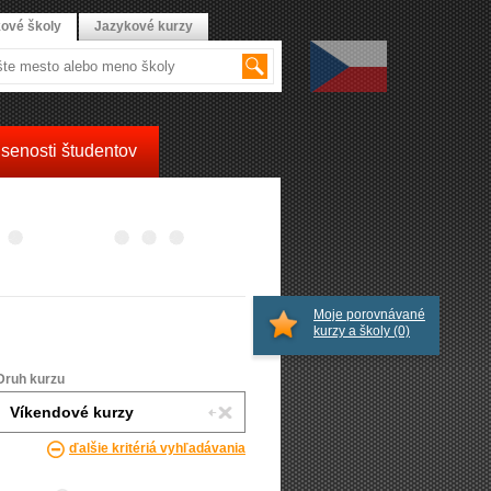
ové školy
Jazykové kurzy
senosti študentov
Moje porovnávané
kurzy a školy
(0)
Druh kurzu
ďalšie kritériá vyhľadávania