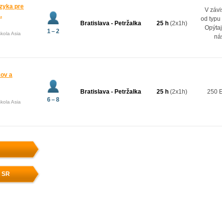
zyka pre
V závi
.
od typu
Bratislava - Petržalka
25 h
(2x1h)
Opýtaj
1 – 2
kola Asia
ná
kov a
Bratislava - Petržalka
25 h
(2x1h)
250 
6 – 8
kola Asia
v SR