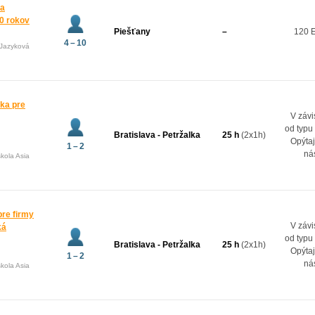
 a
10 rokov
Piešťany
–
120 
4 – 10
(Jazyková
ka pre
V závi
od typu
Bratislava - Petržalka
25 h
(2x1h)
Opýtaj
1 – 2
ná
kola Asia
re firmy
V závi
ká
od typu
Bratislava - Petržalka
25 h
(2x1h)
Opýtaj
1 – 2
ná
kola Asia