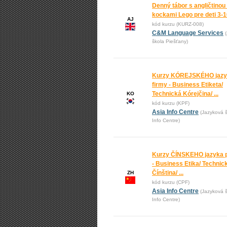
Denný tábor s angličtinou
kockami Lego pre deti 3-
AJ
kód kurzu (KURZ-008)
C&M Language Services
škola Piešťany)
Kurzy KÓREJSKÉHO jazy
firmy - Business Etiketa/
Technická Kórejčina/ ...
KO
kód kurzu (KPF)
Asia Info Centre
(Jazyková š
Info Centre)
Kurzy ČÍNSKEHO jazyka p
- Business Etika/ Technic
Čínština/ ...
ZH
kód kurzu (CPF)
Asia Info Centre
(Jazyková š
Info Centre)