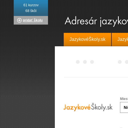
61 kurzov
68 škôl
pridať školu
JazykovéŠkoly.sk
Jazy
Mies