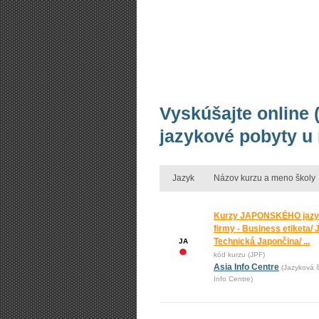
Vyskúšajte online 
jazykové pobyty u
Jazyk
Názov kurzu a meno školy
Kurzy JAPONSKÉHO jazy
firmy - Business etiketa/ 
Technická Japončina/ ...
JA
kód kurzu (JPF)
Asia Info Centre
(Jazyková š
Info Centre)