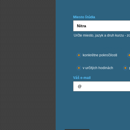
Miesto štúdia
Určte miesto, jazyk a druh kurzu - z
Chcem kurzy:
konkrétne pokročilosti
v určitých hodinách
Váš e-mail