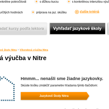
nkrétne pokročilosti
s dĺžkou kurzu
s konkrétnou intenzitou výu
ďalšie kritériá
 určitých hodinách
príprava na jaz. skúšku
vé školy Nitra
>
Víkendová výučba Nitra
á výučba v Nitre
Hmmm... nenašli sme žiadne jazykovky.
Skúste trošku zmäkčiť parametre hľadania týmto tlačidlom:
Jazykové školy Nitra