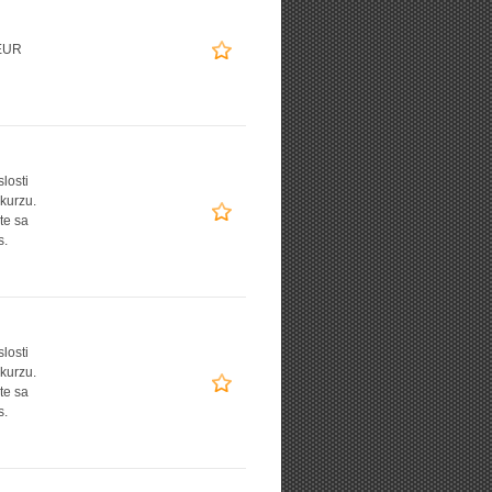
EUR
slosti
 kurzu.
te sa
s.
slosti
 kurzu.
te sa
s.