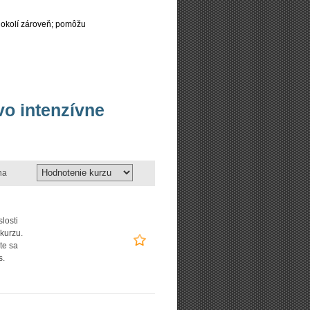
 okolí zároveň; pomôžu
vo intenzívne
na
slosti
 kurzu.
te sa
s.