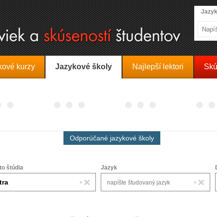
Jazyk
kové kurzy
Jazykové školy
Najlepší lektori
Skú
Odporúčané jazykové školy
to štúdia
Jazyk