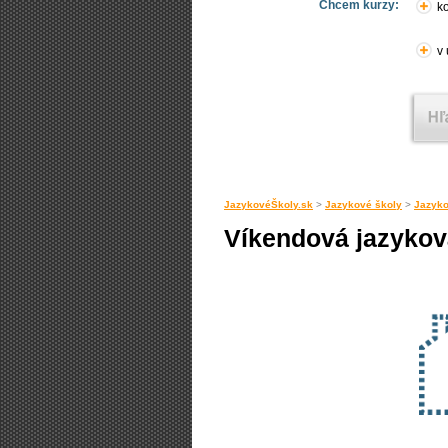
Chcem kurzy:
ko
v
JazykovéŠkoly.sk
>
Jazykové školy
>
Jazyko
Víkendová jazykov