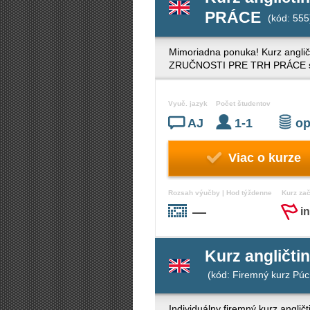
PRÁCE
(kód: 555
Mimoriadna ponuka! Kurz angli
ZRUČNOSTI PRE TRH PRÁCE sú ide
Vyuč. jazyk
Počet študentov
AJ
1-1
op
Viac o kurze
Rozsah výučby | Hod týždenne
Kurz za
—
i
Kurz angličti
(kód: Firemný kurz Púc
Individuálny firemný kurz angli