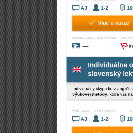
AJ
1-2
19
Viac o kurze
Rozsah výučby | Hod týždenne
Kurz za
—
i
Individuálne o
slovenský lek
Individuálny skype kurz angličtin
výukovej metódy
, ktorá vás n
Vyuč. jazyk
Počet študentov
Ce
AJ
1-2
19