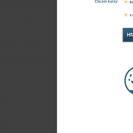
Chcem kurzy:
ko
v