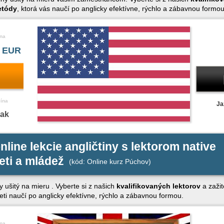
etódy
, ktorá vás naučí po anglicky efektívne, rýchlo a zábavnou formou
na
 EUR
čína
Ja
nak
nline lekcie angličtiny s lektorom native
eti a mládež
(kód: Online kurz Púchov)
y ušitý na mieru . Vyberte si z našich
kvalifikovaných lektorov
a zažit
deti naučí po anglicky efektívne, rýchlo a zábavnou formou.
na