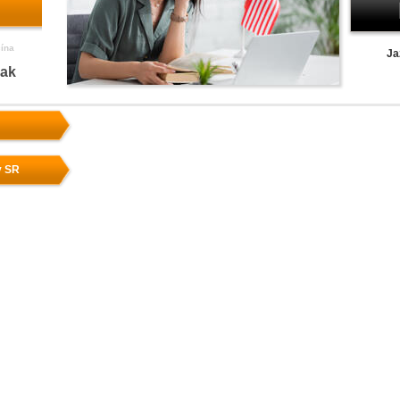
čína
Ja
nak
v SR