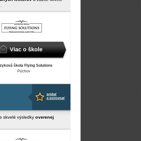
.
Viac o škole
zyková škola Flying Solutions
Púchov
pridať
a porovnať
e skvelé výsledky
overenej