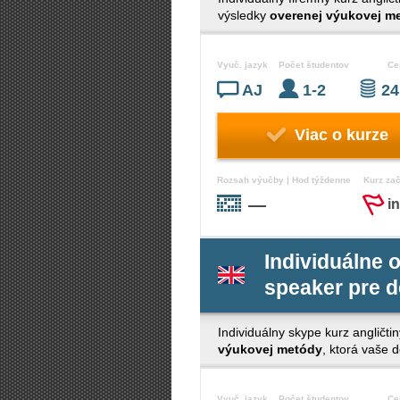
výsledky
overenej výukovej m
Vyuč. jazyk
Počet študentov
Ce
AJ
1-2
24
Viac o kurze
Rozsah výučby | Hod týždenne
Kurz za
—
i
Individuálne o
speaker pre d
Individuálny skype kurz angličtin
výukovej metódy
, ktorá vaše 
Vyuč. jazyk
Počet študentov
Ce