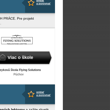
pridať
a porovnať
H PRÁCE. Pre projekt
.
Viac o škole
zyková škola Flying Solutions
Púchov
pridať
a porovnať
vaných lektorov
a zažite skvelé