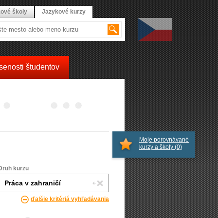
ové školy
Jazykové kurzy
senosti študentov
Moje porovnávané
kurzy a školy
(0)
Druh kurzu
ďalšie kritériá vyhľadávania