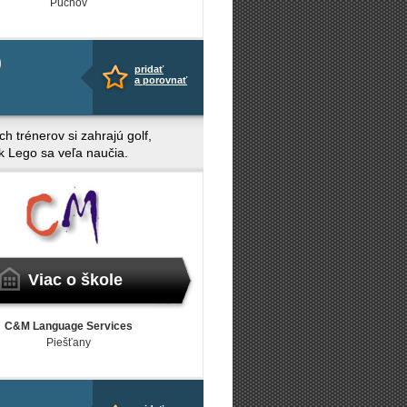
Púchov
0
pridať
a porovnať
h trénerov si zahrajú golf,
ek Lego sa veľa naučia.
Viac o škole
C&M Language Services
Piešťany