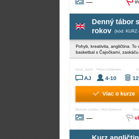
—
i
Denný tábor s
rokov
(kód: KURZ-
Pohyb, kreativita, angličtina. T
basketbal s Čajočkami, zaskáču s
Vyuč. jazyk
Počet študentov
C
AJ
4-10
12
Viac o kurze
Rozsah výučby | Hod týždenne
Kur
—
u
Kurz angličt