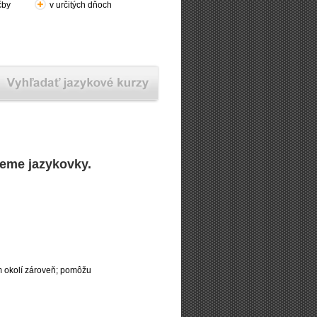
čby
v určitých dňoch
deme jazykovky.
m okolí zároveň; pomôžu