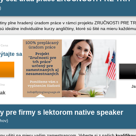
)
čtiny plne hradený úradom práce v rámci projektu ZRUČNOSTI PRE TR
álne individuálne kurzy angličtiny, ktoré sú šité na mieru každému
Cena
ýtajte sa
čína
Ja
nak
ny pre firmy s lektorom native speaker
hov)
čtiny ušitý na mieru vašim zamestnancom. Vyberte si z našich
kvalifiko