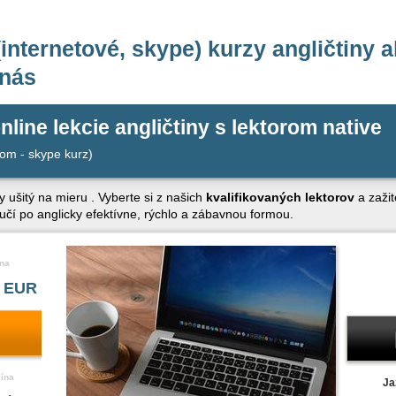
internetové, skype) kurzy angličtiny a
 nás
nline lekcie angličtiny s lektorom native
om - skype kurz)
y ušitý na mieru . Vyberte si z našich
kvalifikovaných lektorov
a zažit
aučí po anglicky efektívne, rýchlo a zábavnou formou.
na
 EUR
čína
Ja