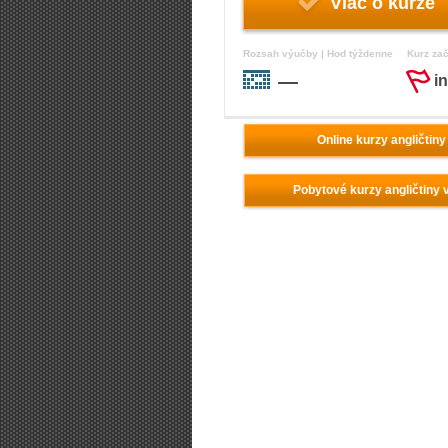
Viac o kurze
Rozsah výučby | Hod týždenne
Kurz za
—
i
Online kurzy angličtiny
Pobytové kurzy angličtiny 