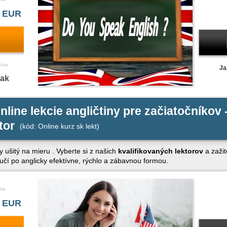
 EUR
čína
Ja
nak
nline lekcie angličtiny pre začiatočníkov 
tor
(kód: Online kurz sk lekt)
y ušitý na mieru . Vyberte si z našich
kvalifikovaných lektorov
a zažit
aučí po anglicky efektívne, rýchlo a zábavnou formou.
na
 EUR