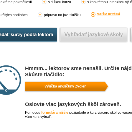
nkrétne pokročilosti
s dĺžkou kurzu
s konkrétnou intenzitou výu
ďalšie kritériá
 určitých hodinách
príprava na jaz. skúšku
Hmmm... lektorov sme nenašli. Určite náj
Skúste tlačidlo:
Výučba angličtiny Zvolen
Oslovte viac jazykových škôl zároveň.
Pomocou
formulára nižšie
požiadajte o kurz viacero škôl vo vašo
vám kurz vybrať.