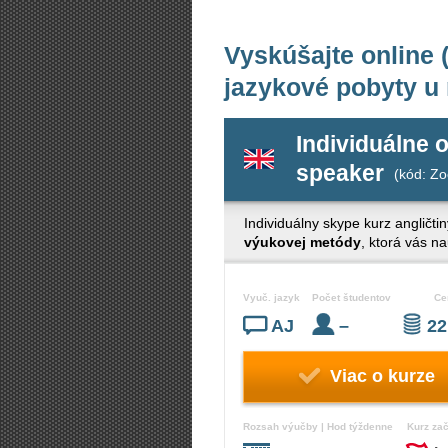
Vyskúšajte online (
jazykové pobyty u
Individuálne o
speaker
(kód: Zo
Individuálny skype kurz angličtin
výukovej metódy
, ktorá vás n
Vyuč. jazyk
Počet študentov
Ce
AJ
–
22
Viac o kurze
Rozsah výučby | Hod týždenne
Kurz za