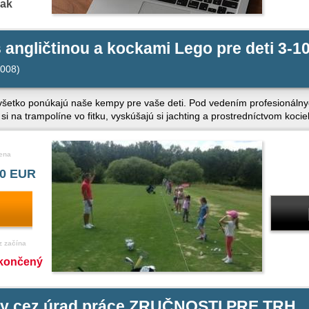
nak
 angličtinou a kockami Lego pre deti 3-1
008)
o všetko ponúkajú naše kempy pre vaše deti. Pod vedením profesionálnyc
i na trampolíne vo fitku, vyskúšajú si jachting a prostredníctvom koci
ena
0 EUR
z začína
končený
iny cez úrad práce ZRUČNOSTI PRE TRH