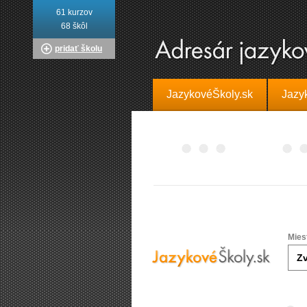
61 kurzov
68 škôl
pridať školu
JazykovéŠkoly.sk
Jazy
Mies