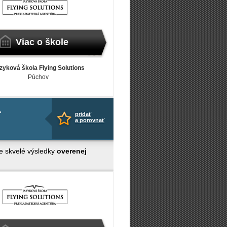
Viac o škole
zyková škola Flying Solutions
Púchov
-
pridať
a porovnať
e skvelé výsledky
overenej