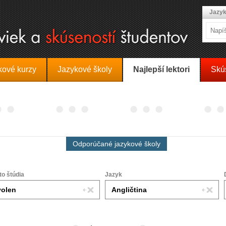
Jazyk
kové kurzy
Jazykové školy
Najlepší lektori
Skú
Odporúčané jazykové školy
to štúdia
Jazyk