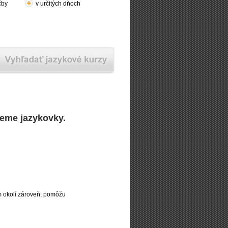
čby
v určitých dňoch
deme jazykovky.
m okolí zároveň; pomôžu