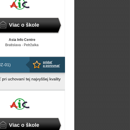
Viac o škole
Asia Info Centre
Bratislava - Petržalka
pridať
JZ-01)
a porovnať
pri uchovaní tej najvyššej kvality
Viac o škole