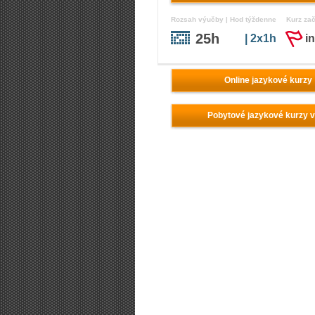
Rozsah výučby | Hod týždenne
Kurz za
25h
| 2x1h
i
Online jazykové kurzy
Pobytové jazykové kurzy 