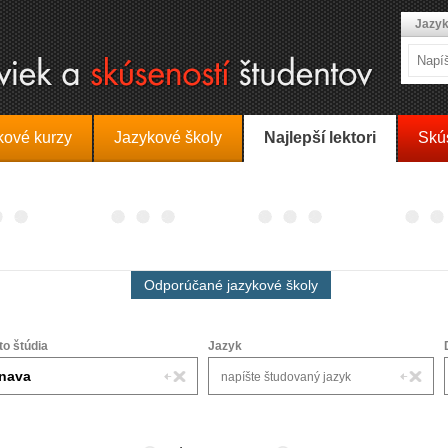
Jazyk
kové kurzy
Jazykové školy
Najlepší lektori
Skú
Odporúčané jazykové školy
to štúdia
Jazyk