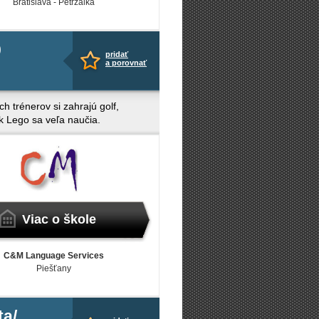
Bratislava - Petržalka
0
pridať
a porovnať
h trénerov si zahrajú golf,
ek Lego sa veľa naučia.
Viac o škole
C&M Language Services
Piešťany
ta/