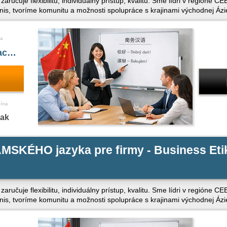
ý zaručuje flexibilitu, individuálny prístup, kvalitu. Sme lídri v regióne
znis, tvoríme komunitu a možnosti spolupráce s krajinami východnej Ázi
a
iac…
čína
nak
MSKÉHO jazyka pre firmy - Business Etik
ý zaručuje flexibilitu, individuálny prístup, kvalitu. Sme lídri v regióne
znis, tvoríme komunitu a možnosti spolupráce s krajinami východnej Ázi