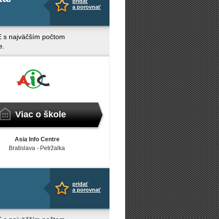
pridať
a porovnať
 CEE s najväčším počtom
e.
Viac o škole
Asia Info Centre
Bratislava - Petržalka
pridať
a porovnať