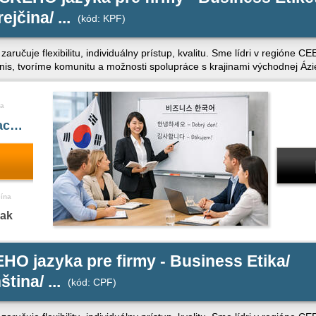
jčina/ ...
(kód: KPF)
ý zaručuje flexibilitu, individuálny prístup, kvalitu. Sme lídri v regióne
znis, tvoríme komunitu a možnosti spolupráce s krajinami východnej Ázi
a
iac…
čína
nak
O jazyka pre firmy - Business Etika/
tina/ ...
(kód: CPF)