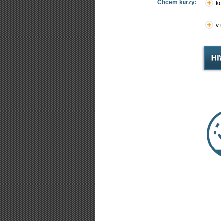
Chcem kurzy:
ko
v