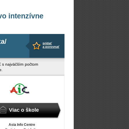
vo intenzívne
a/
pridať
a porovnať
 CEE s najväčším počtom
e.
Viac o škole
Asia Info Centre