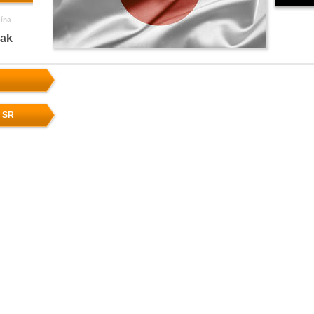
čína
nak
v SR