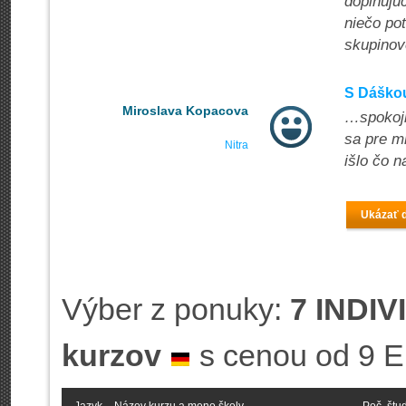
doplňujú
niečo pot
skupinov
S Dáškou
Miroslava Kopacova
…spokojn
sa pre m
Nitra
išlo čo n
Ukázať ď
Výber z ponuky:
7 INDI
kurzov
s cenou od 9 