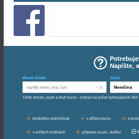
Potrebuje
Napíšte, 
Miesto štúdia
Jazyk
Určte miesto, jazyk a druh kurzu - zobrazí sa počet vyhovujúcich škôl
Chcem kurzy:
konkrétne pokročilosti
s dĺžkou kurzu
s konk
v určitých hodinách
príprava na jaz. skúšku