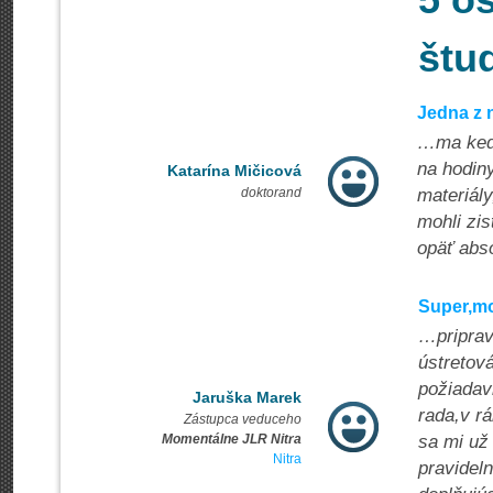
5 o
štu
Jedna z n
…ma kedy
na hodiny
Katarína Mičicová
doktorand
materiály
mohli zis
opäť abs
Super,mo
…priprav
ústretov
požiadavk
Jaruška Marek
rada,v r
Zástupca veduceho
Momentálne JLR Nitra
sa mi už
Nitra
pravidel