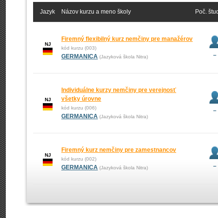
Jazyk
Názov kurzu a meno školy
Poč. štu
Firemný flexibilný kurz nemčiny pre manažérov
NJ
kód kurzu (003)
–
GERMANICA
(Jazyková škola Nitra)
Individuálne kurzy nemčiny pre verejnosť
všetky úrovne
NJ
kód kurzu (006)
–
GERMANICA
(Jazyková škola Nitra)
Firemný kurz nemčiny pre zamestnancov
NJ
kód kurzu (002)
–
GERMANICA
(Jazyková škola Nitra)