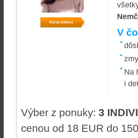
všetk
Nemči
Kurzy lektora
V čo
dôs
zmy
Na 
i de
Výber z ponuky:
3 INDIV
cenou od 18 EUR do 15