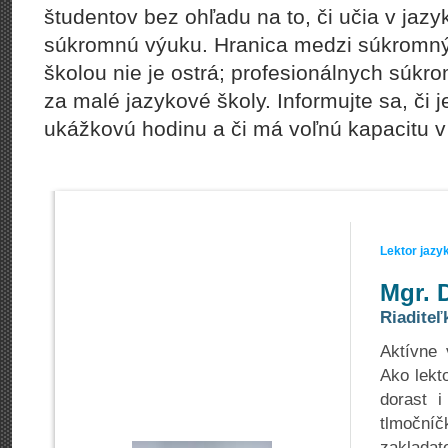
študentov bez ohľadu na to, či učia v jazy
súkromnú výuku. Hranica medzi súkromný
školou nie je ostrá; profesionálnych súk
za malé jazykové školy. Informujte sa, či j
ukážkovú hodinu a či má voľnú kapacitu v 
Lektor jazy
Mgr. 
Riaditeľ
Aktívne 
Ako lekt
dorast i
tlmoční
zaklada