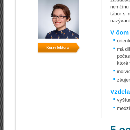
nemčinu 
tábor s 
nazývan
V čom 
orient
Kurzy lektora
má dl
počas
ktoré 
indivi
záuje
Vzdela
vyštu
medzi