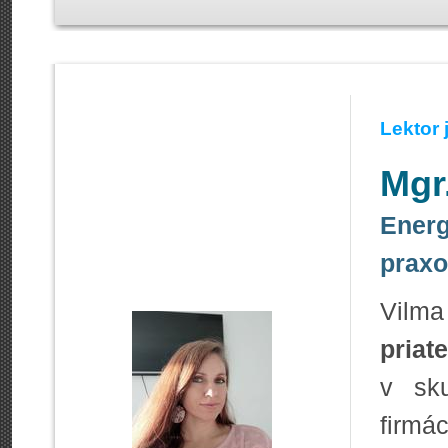
Lektor
Mgr
Energ
praxo
Vilm
priate
v sku
firmá