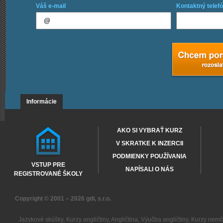
Váš e-mail
Kontaktný telefó
Informácie
AKO SI VYBRAŤ KURZ
V SKRATKE K INZERCII
PODMIENKY POUŽÍVANIA
VSTUP PRE
NAPÍSALI O NÁS
REGISTROVANÉ ŠKOLY
Copyright © 2001 – 2026
gdi, s.r.o.
Jazykové skúšky
,
Kurzy angličtiny
,
Angličtina
,
Výučba angličtiny
,
Kurzy nemč