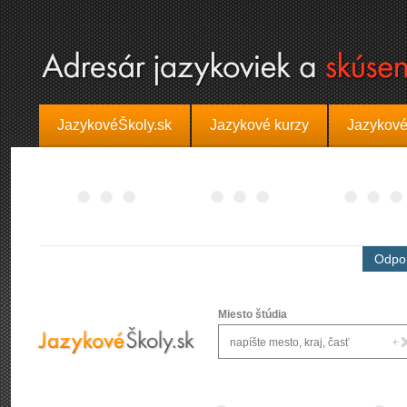
JazykovéŠkoly.sk
Jazykové kurzy
Jazykové
Odpor
Miesto štúdia