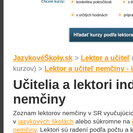
Chcem kurzy:
konkrétne pokročilosti
s d
v určitých hodinách
prípr
JazykovéŠkoly.sk
>
Lektor a učiteľ
kurzov) >
Lektor a učiteľ nemčiny - 
Učitelia a lektori i
nemčiny
Zoznam lektorov nemčiny v SR vyučujúci
v
jazykových školách
alebo súkromne na
nemčiny
. Lektori sú radení podľa počtu a 