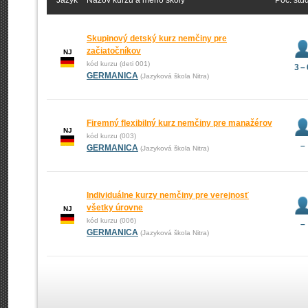
Jazyk
Názov kurzu a meno školy
Poč. štu
Skupinový detský kurz nemčiny pre
začiatočníkov
NJ
kód kurzu (deti 001)
3 – 
GERMANICA
(Jazyková škola Nitra)
Firemný flexibilný kurz nemčiny pre manažérov
NJ
kód kurzu (003)
–
GERMANICA
(Jazyková škola Nitra)
Individuálne kurzy nemčiny pre verejnosť
všetky úrovne
NJ
kód kurzu (006)
–
GERMANICA
(Jazyková škola Nitra)