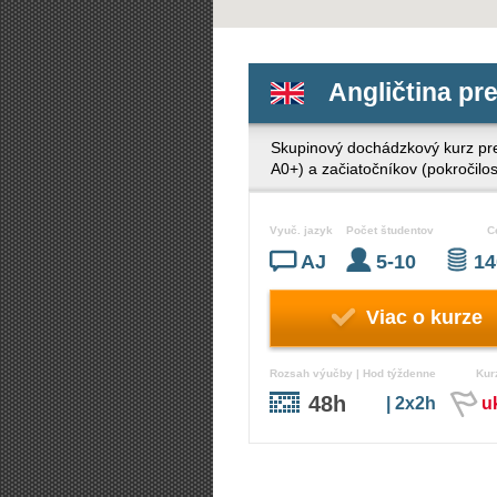
Angličtina pr
Skupinový dochádzkový kurz pre v
A0+) a začiatočníkov (pokročilos
Vyuč. jazyk
Počet študentov
C
AJ
5-10
14
Viac o kurze
Rozsah výučby | Hod týždenne
Kur
48h
| 2x2h
u