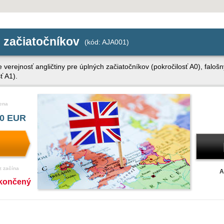
e začiatočníkov
(kód: AJA001)
erejnosť angličtiny pre úplných začiatočníkov (pokročilosť A0), falošn
ť A1).
ena
0 EUR
z začína
A
končený