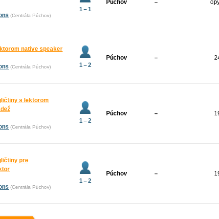
Púchov
–
opý
1 – 1
ions
(Centrála Púchov)
lektorom native speaker
Púchov
–
2
1 – 2
ions
(Centrála Púchov)
gličtiny s lektorom
ádež
Púchov
–
1
1 – 2
ions
(Centrála Púchov)
ličtiny pre
ktor
Púchov
–
1
1 – 2
ions
(Centrála Púchov)