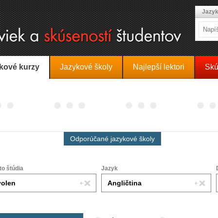
Jazyk
kové kurzy
Jazykové školy
Najlepší lektori
Skú
Odporúčané jazykové školy
to štúdia
Jazyk