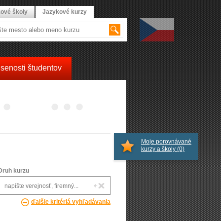
ové školy
Jazykové kurzy
senosti študentov
Moje porovnávané
kurzy a školy
(0)
Druh kurzu
ďalšie kritériá vyhľadávania