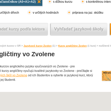
začiatočníkov (A0+A1+A2)
s dĺžkou kurzu
s konkrétnou inten
určitých dňoch
v určitých hodinách
príprava na jaz. skúšku
ových kurzov v SR >
Jazykové kurzy Zvolen
(1) >
Kurzy angličtiny Zvolen
(1 kurz) > rozšírené k
ličtiny vo Zvolene
urzov anglického jazyka vyučovaných vo Zvolene - pre
kurzy angličtiny vyučujú kvalitné jazykovky vo Zvolene - prečítajte si
vých škôl vo Zvolene
od ich študentov a vyberte si jazykový kurz, ktorý
ej študenti.