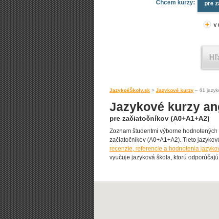
Chcem kurzy:
pre 
v 
JazykoéŠkoly.sk
>
Jazykové kurzy
– 61 jazyk
Jazykové kurzy ang
pre začiatočníkov (A0+A1+A2)
Zoznam študentmi výborne hodnotených k
začiatočníkov (A0+A1+A2). Tieto jazykové 
recenzie, referencie a hodnotenia jazyko
vyučuje jazyková škola, ktorú odporúčajú j