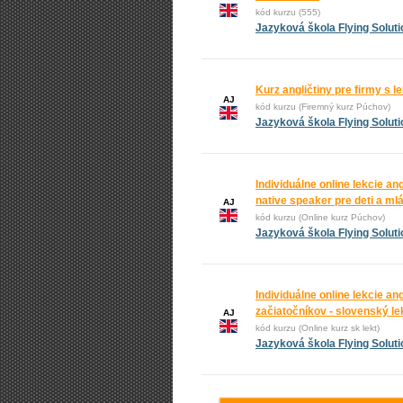
kód kurzu (555)
Jazyková škola Flying Solut
Kurz angličtiny pre firmy s 
AJ
kód kurzu (Firemný kurz Púchov)
Jazyková škola Flying Solut
Individuálne online lekcie an
native speaker pre deti a ml
AJ
kód kurzu (Online kurz Púchov)
Jazyková škola Flying Solut
Individuálne online lekcie ang
začiatočníkov - slovenský le
AJ
kód kurzu (Online kurz sk lekt)
Jazyková škola Flying Solut