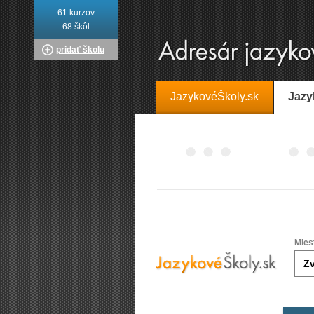
61 kurzov
68 škôl
pridať školu
JazykovéŠkoly.sk
Jazy
Mies