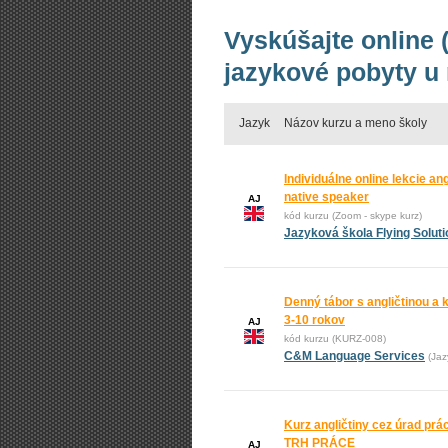
Vyskúšajte online (
jazykové pobyty u
Jazyk
Názov kurzu a meno školy
Individuálne online lekcie an
native speaker
AJ
kód kurzu (Zoom - skype kurz)
Jazyková škola Flying Solut
Denný tábor s angličtinou a 
3-10 rokov
AJ
kód kurzu (KURZ-008)
C&M Language Services
(Jaz
Kurz angličtiny cez úrad p
TRH PRÁCE
AJ