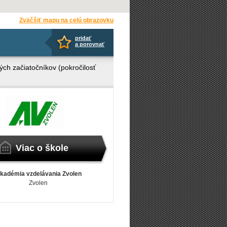
Zväčšiť mapu na celú obrazovku
pridať
a porovnať
ých začiatočníkov (pokročilosť
Viac o škole
kadémia vzdelávania Zvolen
Zvolen