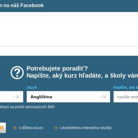
ám na náš Facebook
Potrebujete poradiť?
Napíšte, aký kurz hľadáte, a školy vá
Jazyk
Napíšte, aký 
obrazí sa počet vyhovujúcich škôl
s dĺžkou kurzu
s konkrétnou intenzitou výučby