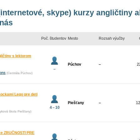
internetové, skype) kurzy angličtiny a
 nás
Poč. študentov
Mesto
Rozsah výučby
gličtiny s lektorom
Púchov
–
2
–
ions
(Centrála Púchov)
kockami Lego pre deti
Piešťany
–
1
4 – 10
yková škola Piešťany)
ráce ZRUČNOSTI PRE