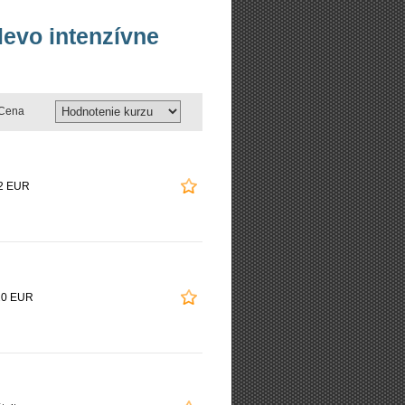
levo intenzívne
Cena
2 EUR
20 EUR