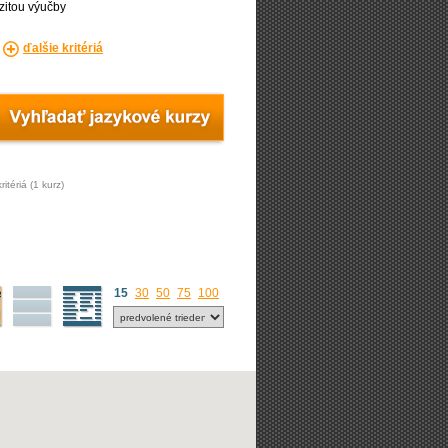
zitou výučby
ďalšie kritériá
ritériá (1 kurz)
15
30
50
75
100