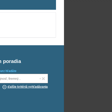
m poradia
kurz hľadáte
ďalšie kritériá vyhľadávania