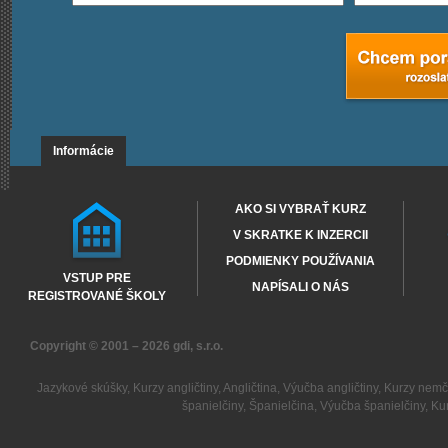
Informácie
AKO SI VYBRAŤ KURZ
V SKRATKE K INZERCII
PODMIENKY POUŽÍVANIA
VSTUP PRE
NAPÍSALI O NÁS
REGISTROVANÉ ŠKOLY
Copyright © 2001 – 2026
gdi, s.r.o.
Jazykové skúšky
,
Kurzy angličtiny
,
Angličtina
,
Výučba angličtiny
,
Kurzy nemč
španielčiny
,
Španielčina
,
Výučba španielčiny
,
Kur