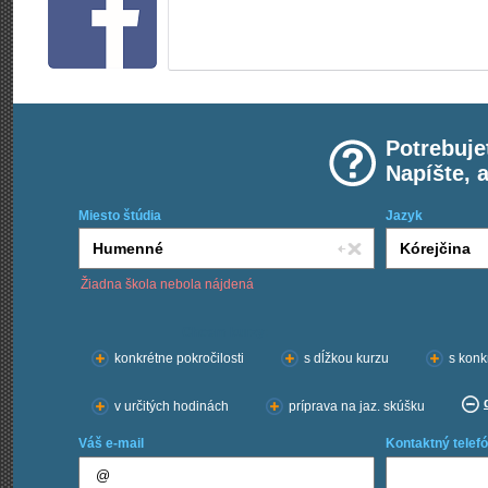
Potrebuje
Napíšte, 
Miesto štúdia
Jazyk
Žiadna škola nebola nájdená
Chcem kurzy:
konkrétne pokročilosti
s dĺžkou kurzu
s konk
v určitých hodinách
príprava na jaz. skúšku
Váš e-mail
Kontaktný telefó