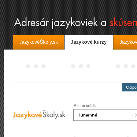
JazykovéŠkoly.sk
Jazykové kurzy
Jazykov
Odpor
Miesto štúdia