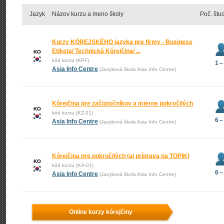
Jazyk
Názov kurzu a meno školy
Poč. štu
Kurzy KÓREJSKÉHO jazyka pre firmy - Business
Etiketa/ Technická Kórejčina/ ...
KO
kód kurzu (KPF)
1 –
Asia Info Centre
(Jazyková škola Asia Info Centre)
Kórejčina pre začiatočníkov a mierne pokročilých
KO
kód kurzu (KZ-01)
6 –
Asia Info Centre
(Jazyková škola Asia Info Centre)
Kórejčina pre pokročilých (aj príprava na TOPIK)
KO
kód kurzu (KA-01)
6 –
Asia Info Centre
(Jazyková škola Asia Info Centre)
Online kurzy kórejčiny