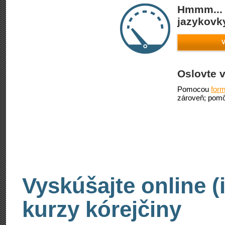
Hmmm... 
jazykovky
V
Oslovte v
Pomocou
form
zároveň; pomô
Vyskúšajte online (
kurzy kórejčiny