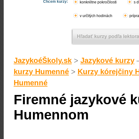
Chcem kurzy:
konkrétne pokročilosti
s d
v určitých hodinách
prípr
JazykoéŠkoly.sk
>
Jazykové kurzy
–
kurzy Humenné
>
Kurzy kórejčiny
Humenné
Firemné jazykové k
Humennom