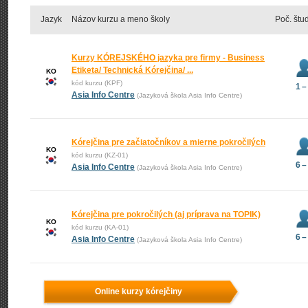
Jazyk
Názov kurzu a meno školy
Poč. štu
Kurzy KÓREJSKÉHO jazyka pre firmy - Business
Etiketa/ Technická Kórejčina/ ...
KO
kód kurzu (KPF)
1 –
Asia Info Centre
(Jazyková škola Asia Info Centre)
Kórejčina pre začiatočníkov a mierne pokročilých
KO
kód kurzu (KZ-01)
6 –
Asia Info Centre
(Jazyková škola Asia Info Centre)
Kórejčina pre pokročilých (aj príprava na TOPIK)
KO
kód kurzu (KA-01)
6 –
Asia Info Centre
(Jazyková škola Asia Info Centre)
Online kurzy kórejčiny