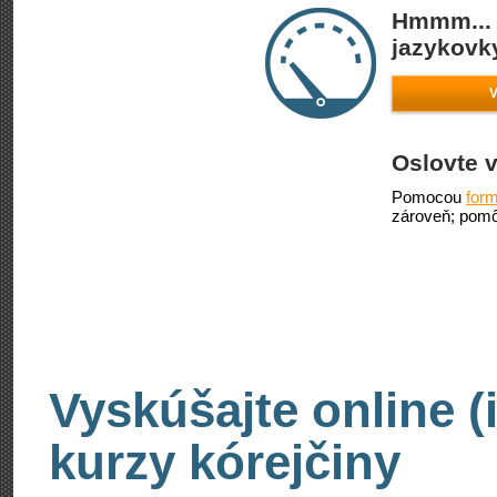
Hmmm... 
jazykovky
V
Oslovte v
Pomocou
form
zároveň; pomô
Vyskúšajte online (
kurzy kórejčiny