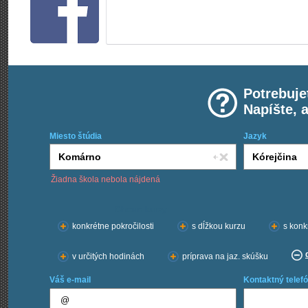
Potrebuje
Napíšte, 
Miesto štúdia
Jazyk
Žiadna škola nebola nájdená
Chcem kurzy:
konkrétne pokročilosti
s dĺžkou kurzu
s konk
v určitých hodinách
príprava na jaz. skúšku
Váš e-mail
Kontaktný telefó