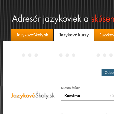
JazykovéŠkoly.sk
Jazykové kurzy
Jazykov
Odpor
Miesto štúdia