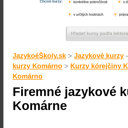
Chcem kurzy:
konkrétne pokročilosti
s d
v určitých hodinách
prípr
JazykoéŠkoly.sk
>
Jazykové kurzy
–
kurzy Komárno
>
Kurzy kórejčiny 
Komárno
Firemné jazykové k
Komárne