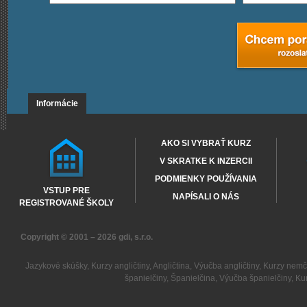
Informácie
AKO SI VYBRAŤ KURZ
V SKRATKE K INZERCII
PODMIENKY POUŽÍVANIA
VSTUP PRE
NAPÍSALI O NÁS
REGISTROVANÉ ŠKOLY
Copyright © 2001 – 2026
gdi, s.r.o.
Jazykové skúšky
,
Kurzy angličtiny
,
Angličtina
,
Výučba angličtiny
,
Kurzy nemč
španielčiny
,
Španielčina
,
Výučba španielčiny
,
Kur