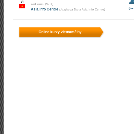
VI
kód kurzu (V-01)
6 –
Asia Info Centre
(Jazyková škola Asia Info Centre)
Online kurzy vietnamčiny