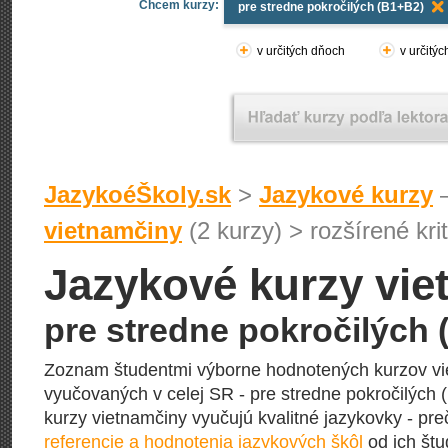
Chcem kurzy:
pre stredne pokročilých (B1+B2)
v určitých dňoch
v určitý
JazykoéŠkoly.sk
>
Jazykové kurzy
–
vietnamčiny
(2 kurzy) > rozšírené krit
Jazykové kurzy vie
pre stredne pokročilých
Zoznam študentmi výborne hodnotených kurzov v
vyučovaných v celej SR - pre stredne pokročilých 
kurzy vietnamčiny vyučujú kvalitné jazykovky - preč
referencie a hodnotenia jazykových škôl
od ich štu