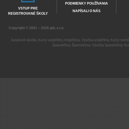
PODMIENKY POUŽÍVANIA
VSTUP PRE
NAPÍSALI O NÁS
REGISTROVANÉ ŠKOLY
Copyright © 2001 – 2026
gdi, s.r.o.
Jazykové skúšky
,
Kurzy angličtiny
,
Angličtina
,
Výučba angličtiny
,
Kurzy nemč
španielčiny
,
Španielčina
,
Výučba španielčiny
,
Kur