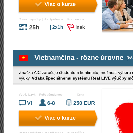
Viac o kurze
Rozsah výučby | Hod týždenne
Kurz začína
25h
| 2x1h
inak
Vietnamčina - rôzne úrovne
(kó
Značka AIC zaručuje študentom kontinuitu, možnosť výberu s č
výuky.
Vďaka špeciálnemu systému Real LIVE výučby môž
Vyuč. jazyk
Počet študentov
Cena
VI
6-8
250 EUR
Viac o kurze
Rozsah výučby | Hod týždenne
Kurz začína