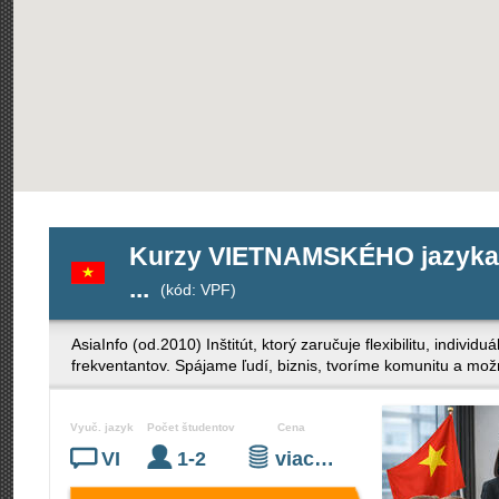
Kurzy VIETNAMSKÉHO jazyka pr
...
(kód: VPF)
AsiaInfo (od.2010) Inštitút, ktorý zaručuje flexibilitu, indivi
frekventantov. Spájame ľudí, biznis, tvoríme komunitu a mož
Vyuč. jazyk
Počet študentov
Cena
VI
1-2
viac…