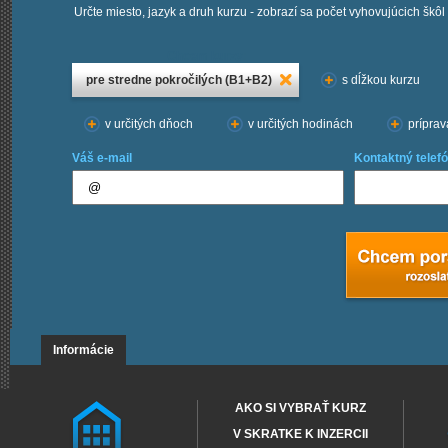
Určte miesto, jazyk a druh kurzu - zobrazí sa počet vyhovujúcich škôl
Chcem kurzy:
pre stredne pokročilých (B1+B2)
s dĺžkou kurzu
v určitých dňoch
v určitých hodinách
príprav
Váš e-mail
Kontaktný telefó
Informácie
AKO SI VYBRAŤ KURZ
V SKRATKE K INZERCII