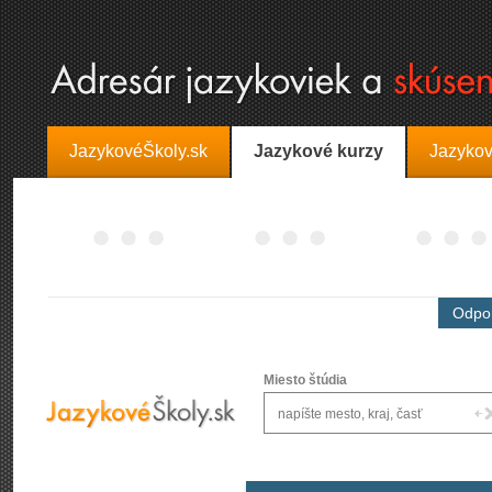
JazykovéŠkoly.sk
Jazykové kurzy
Jazykov
Odpor
Miesto štúdia