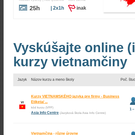
25h
| 2x1h
inak
Vyskúšajte online (
kurzy vietnamčiny
Jazyk
Názov kurzu a meno školy
Poč. štu
Kurzy VIETNAMSKÉHO jazyka pre firmy - Business
Etiketa/ ...
VI
kód kurzu (VPF)
1 –
Asia Info Centre
(Jazyková škola Asia Info Centre)
Vietnamčina - rôzne úrovne