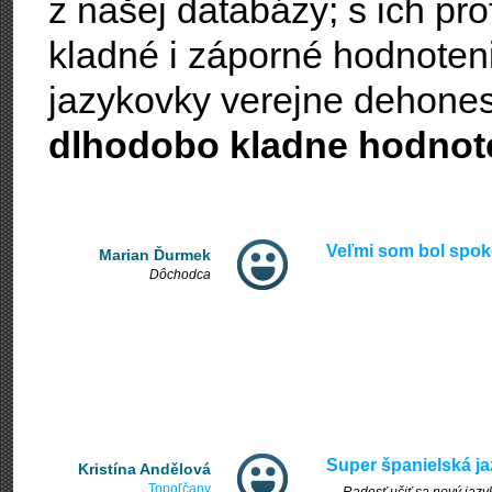
z našej databázy; s ich pro
kladné i záporné hodnoteni
jazykovky verejne dehones
dlhodobo kladne hodnot
Veľmi som bol spok
Marian Ďurmek
Dôchodca
Super španielská j
Kristína Andělová
Topoľčany