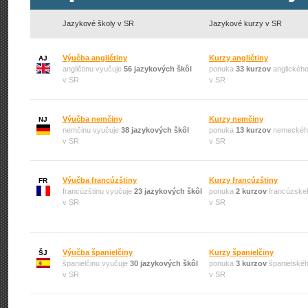
Jazykové školy v SR
Jazykové kurzy v SR
Výučba angličtiny
Kurzy angličtiny
AJ
angličtinu vyučuje
56 jazykových škôl
ponuka
33 kurzov
anglického
v SR
v SR
Výučba nemčiny
Kurzy nemčiny
NJ
nemčinu vyučuje
38 jazykových škôl
ponuka
13 kurzov
nemeckého
v SR
v SR
Výučba francúzštiny
Kurzy francúzštiny
FR
francúzštinu vyučuje
23 jazykových škôl
ponuka
2 kurzov
francúzske
v SR
v SR
Výučba španielčiny
Kurzy španielčiny
ŠJ
španielčinu vyučuje
30 jazykových škôl
ponuka
3 kurzov
španielskéh
v SR
v SR