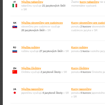
Výučba taliančiny
Žiadne
kurzy taliančiny
nie 
IT
taliančinu vyučuje
21 jazykových škôl
momentálne vypísané.
v SR
Výučba slovenčiny pre cudzincov
Kurzy slovenčiny pre cudz
SK
slovenčinu pre cudzincov vyučuje
ponuka
2 kurzov
slovenskéh
20 jazykových škôl
v SR
cudzincov jazyka v SR
Výučba ruštiny
Kurzy ruštiny
RJ
ruštinu vyučuje
27 jazykových škôl
v SR
ponuka
1 kurzu
ruského jaz
Výučba čínštiny
Kurzy čínštiny
ZH
čínštinu vyučujú
2 jazykové školy
v SR
ponuka
4 kurzov
čínskeho j
Výučba japončiny
Kurzy japončiny
JA
japončinu vyučujú
4 jazykové školy
v SR
ponuka
4 kurzov
japonského
v SR