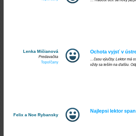
… Radosť učiť sa nový jazy
Lenka Mičianová
Ochota vyjsť v ústr
Predavačka
…času výučby. Lektor má oso
Topoľčany
vždy sa teším na ďalšiu. O
Najlepsi lektor span
Felix a Noe Rybansky