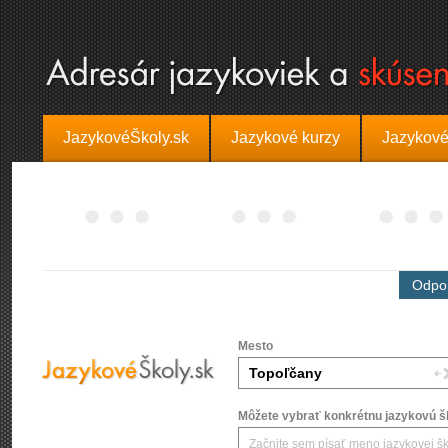
JazykovéŠkoly.sk
Jazykové kurzy
Jazykové
Odpor
Mesto
Môžete vybrať konkrétnu jazykovú šk