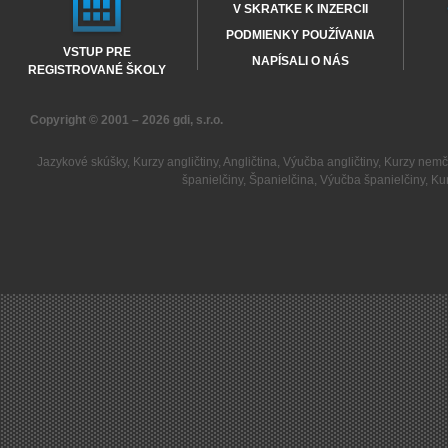
V SKRATKE K INZERCII
PODMIENKY POUŽÍVANIA
VSTUP PRE
NAPÍSALI O NÁS
REGISTROVANÉ ŠKOLY
Copyright © 2001 – 2026
gdi, s.r.o.
Jazykové skúšky
,
Kurzy angličtiny
,
Angličtina
,
Výučba angličtiny
,
Kurzy nemč
španielčiny
,
Španielčina
,
Výučba španielčiny
,
Kur