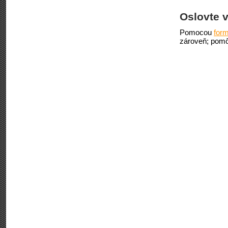
Oslovte v
Pomocou
form
zároveň; pomô