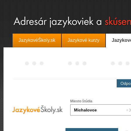
JazykovéŠkoly.sk
Jazykové kurzy
Jazykov
Odpor
Miesto štúdia