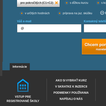
pre pokročilých (C1+C2)
s dĺžkou kurzu
s k
v určitých hodinách
príprava na jaz. skúšku
Váš e-mail
Kontaktný telefó
Informácie
AKO SI VYBRAŤ KURZ
V SKRATKE K INZERCII
PODMIENKY POUŽÍVANIA
VSTUP PRE
NAPÍSALI O NÁS
REGISTROVANÉ ŠKOLY