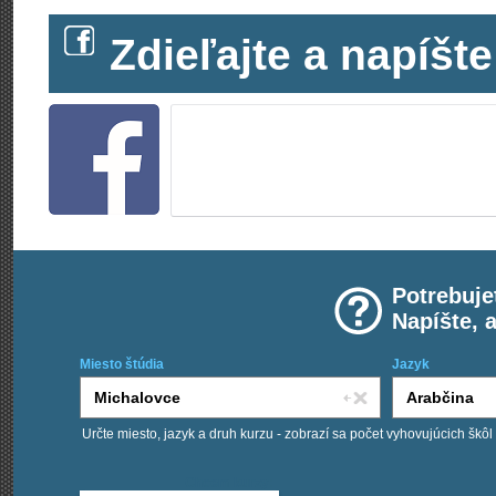
Zdieľajte a napíš
Potrebuje
Napíšte, 
Miesto štúdia
Jazyk
Určte miesto, jazyk a druh kurzu - zobrazí sa počet vyhovujúcich škôl
Chcem kurzy: