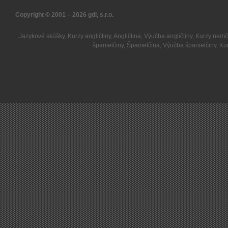
Copyright © 2001 – 2026
gdi, s.r.o.
Jazykové skúšky
,
Kurzy angličtiny
,
Angličtina
,
Výučba angličtiny
,
Kurzy nemč
španielčiny
,
Španielčina
,
Výučba španielčiny
,
Kur