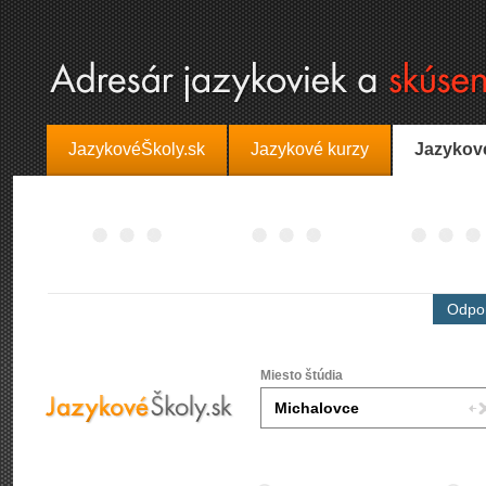
JazykovéŠkoly.sk
Jazykové kurzy
Jazykov
Odpor
Miesto štúdia