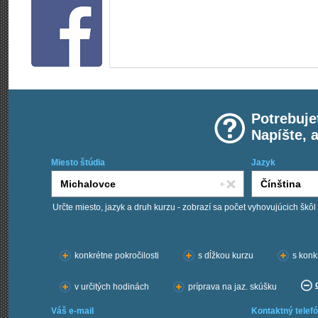
Potrebuje
Napíšte, 
Miesto štúdia
Jazyk
Určte miesto, jazyk a druh kurzu - zobrazí sa počet vyhovujúcich škôl
Chcem kurzy:
konkrétne pokročilosti
s dĺžkou kurzu
s konk
v určitých hodinách
príprava na jaz. skúšku
Váš e-mail
Kontaktný telefó