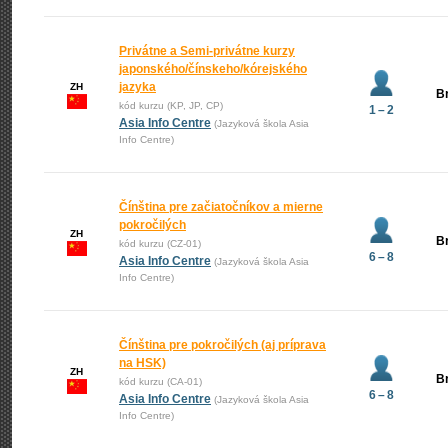
Privátne a Semi-privátne kurzy
japonského/čínskeho/kórejského
jazyka
ZH
Br
kód kurzu (KP, JP, CP)
1 – 2
Asia Info Centre
(Jazyková škola Asia
Info Centre)
Čínština pre začiatočníkov a mierne
pokročilých
ZH
Br
kód kurzu (CZ-01)
6 – 8
Asia Info Centre
(Jazyková škola Asia
Info Centre)
Čínština pre pokročilých (aj príprava
na HSK)
ZH
Br
kód kurzu (CA-01)
6 – 8
Asia Info Centre
(Jazyková škola Asia
Info Centre)