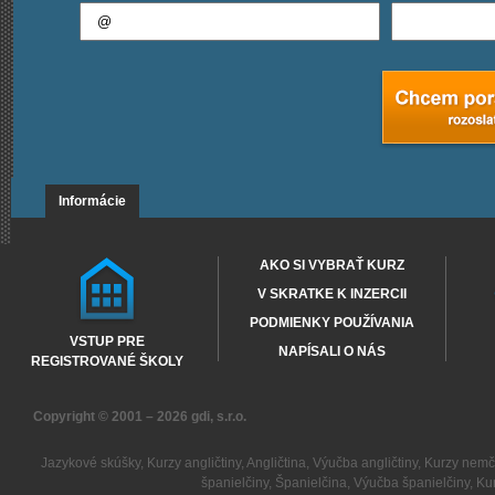
Informácie
AKO SI VYBRAŤ KURZ
V SKRATKE K INZERCII
PODMIENKY POUŽÍVANIA
VSTUP PRE
NAPÍSALI O NÁS
REGISTROVANÉ ŠKOLY
Copyright © 2001 – 2026
gdi, s.r.o.
Jazykové skúšky
,
Kurzy angličtiny
,
Angličtina
,
Výučba angličtiny
,
Kurzy nemč
španielčiny
,
Španielčina
,
Výučba španielčiny
,
Kur