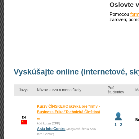
Oslovte v
Pomocou
form
zároveň; pomô
Vyskúšajte online (internetové, sk
Poč.
Jazyk
Názov kurzu a meno školy
M
študentov
Kurzy ČÍNSKEHO jazyka pre firmy -
Business Etika/ Technická Čínština/
...
ZH
Br
kód kurzu (CPF)
1 – 2
Asia Info Centre
(Jazyková škola Asia
Info Centre)