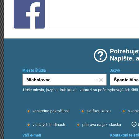
Potrebuje
Napíšte, 
Miesto štúdia
Jazyk
Určte miesto, jazyk a druh kurzu - zobrazí sa počet vyhovujúcich škôl
Chcem kurzy:
konkrétne pokročilosti
s dĺžkou kurzu
s konk
v určitých hodinách
príprava na jaz. skúšku
Váš e-mail
Kontaktný telefó