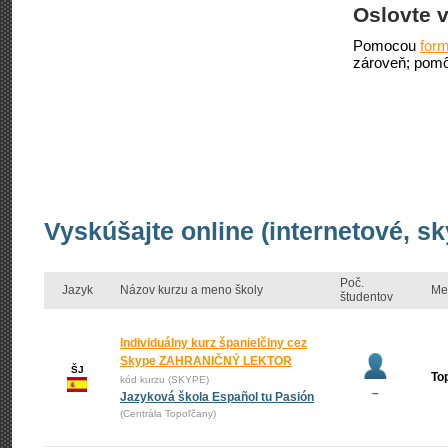
Oslovte v
Pomocou
form
zároveň; pomô
Vyskúšajte online (internetové, s
Poč.
Jazyk
Názov kurzu a meno školy
Me
študentov
Individuálny kurz španielčiny cez
Skype ZAHRANIČNÝ LEKTOR
ŠJ
To
kód kurzu (SKYPE)
–
Jazyková škola Español tu Pasión
(Centrála Topoľčany)