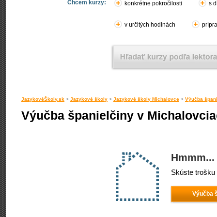
Chcem kurzy:
konkrétne pokročilosti
s d
v určitých hodinách
prípr
JazykovéŠkoly.sk
>
Jazykové školy
>
Jazykové školy Michalovce
>
Výučba špani
Výučba španielčiny v Michalovci
Hmmm... 
Skúste trošku 
Výučba š