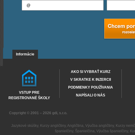
Informácie
AKO SI VYBRAŤ KURZ
V SKRATKE K INZERCII
PODMIENKY POUŽÍVANIA
VSTUP PRE
NAPÍSALI O NÁS
REGISTROVANÉ ŠKOLY
Copyright © 2001 – 2026
gdi, s.r.o.
Jazykové skúšky
,
Kurzy angličtiny
,
Angličtina
,
Výučba angličtiny
,
Kurzy nemč
španielčiny
,
Španielčina
,
Výučba španielčiny
,
Kur