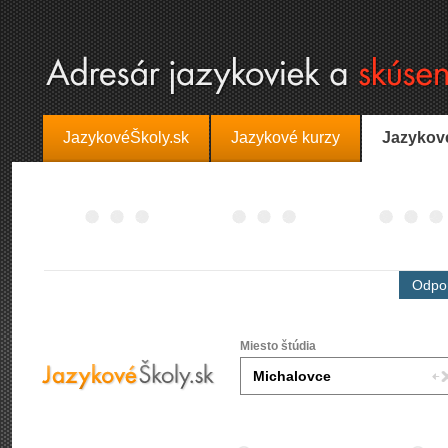
JazykovéŠkoly.sk
Jazykové kurzy
Jazykov
Odpor
Miesto štúdia