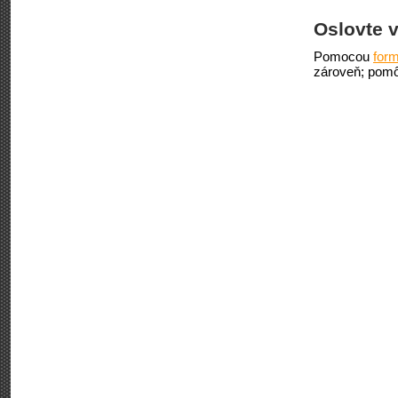
Oslovte v
Pomocou
form
zároveň; pomô