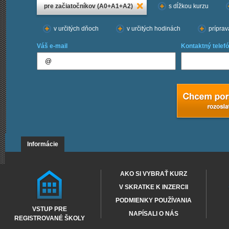
pre začiatočníkov (A0+A1+A2)
s dĺžkou kurzu
v určitých dňoch
v určitých hodinách
príprav
Váš e-mail
Kontaktný telefó
Informácie
AKO SI VYBRAŤ KURZ
V SKRATKE K INZERCII
PODMIENKY POUŽÍVANIA
VSTUP PRE
NAPÍSALI O NÁS
REGISTROVANÉ ŠKOLY