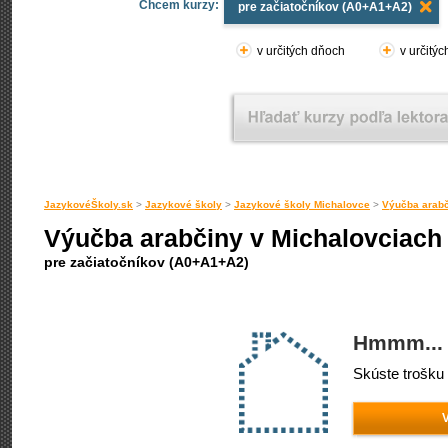
Chcem kurzy:
pre začiatočníkov (A0+A1+A2)
v určitých dňoch
v určitý
JazykovéŠkoly.sk
>
Jazykové školy
>
Jazykové školy Michalovce
>
Výučba arabč
Výučba arabčiny v Michalovciach
pre začiatočníkov (A0+A1+A2)
Hmmm... 
Skúste trošku 