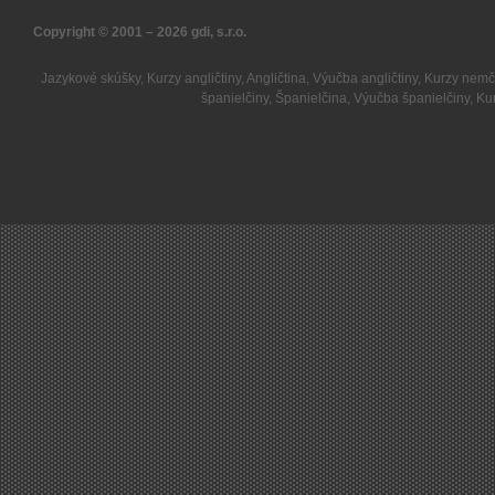
Copyright © 2001 – 2026
gdi, s.r.o.
Jazykové skúšky
,
Kurzy angličtiny
,
Angličtina
,
Výučba angličtiny
,
Kurzy nemč
španielčiny
,
Španielčina
,
Výučba španielčiny
,
Kur