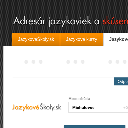
JazykovéŠkoly.sk
Jazykové kurzy
Jazykov
Odpor
Miesto štúdia