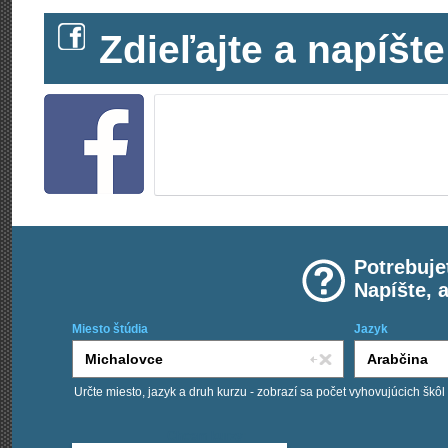
Zdieľajte a napíš
Potrebuje
Napíšte, 
Miesto štúdia
Jazyk
Určte miesto, jazyk a druh kurzu - zobrazí sa počet vyhovujúcich škôl
Chcem kurzy: