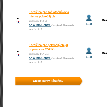
Kórejčina pre začiatočníkov a
mierne pokročilých
KO
Bra
kód kurzu (KZ-01)
6 – 8
Asia Info Centre
(Jazyková škola Asia
Info Centre)
Kórejčina pre pokročilých (aj
príprava na TOPIK)
KO
Bra
kód kurzu (KA-01)
6 – 8
Asia Info Centre
(Jazyková škola Asia
Info Centre)
Online kurzy kórejčiny