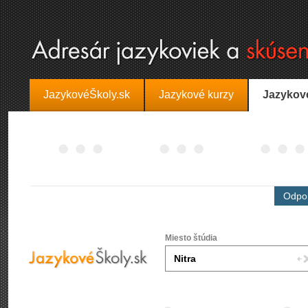
JazykovéŠkoly.sk
Jazykové kurzy
Jazykov
Odpor
Miesto štúdia