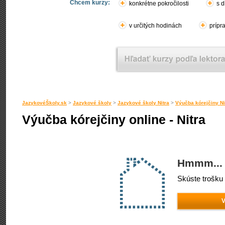
Chcem kurzy:
konkrétne pokročilosti
s d
v určitých hodinách
prípr
JazykovéŠkoly.sk
>
Jazykové školy
>
Jazykové školy Nitra
>
Výučba kórejčiny Ni
Výučba kórejčiny online - Nitra
Hmmm... 
Skúste trošku 
V