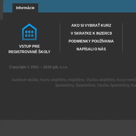
Informácie
AKO SI VYBRAŤ KURZ
V SKRATKE K INZERCII
PODMIENKY POUŽÍVANIA
VSTUP PRE
NAPÍSALI O NÁS
REGISTROVANÉ ŠKOLY
Copyright © 2001 – 2026
gdi, s.r.o.
Jazykové skúšky
,
Kurzy angličtiny
,
Angličtina
,
Výučba angličtiny
,
Kurzy nemč
španielčiny
,
Španielčina
,
Výučba španielčiny
,
Kur