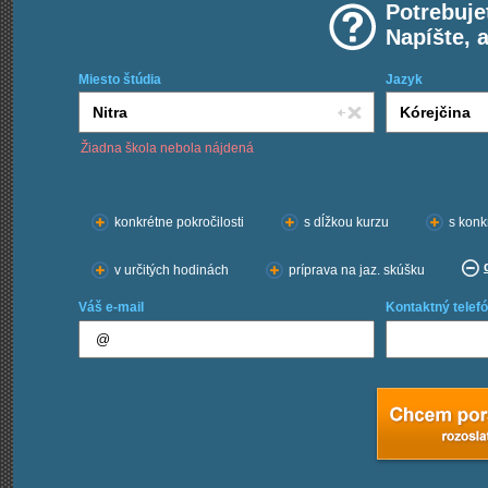
Potrebuje
Napíšte, 
Miesto štúdia
Jazyk
Žiadna škola nebola nájdená
Chcem kurzy:
konkrétne pokročilosti
s dĺžkou kurzu
s konk
v určitých hodinách
príprava na jaz. skúšku
Váš e-mail
Kontaktný telefó