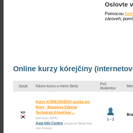
Oslovte v
Pomocou
form
zároveň; pomô
Online kurzy kórejčiny (interneto
Poč.
Jazyk
Názov kurzu a meno školy
Mes
študentov
Kurzy KÓREJSKÉHO jazyka pre
firmy - Business Etiketa/
Technická Kórejčina/ ...
KO
Bra
kód kurzu (KPF)
1 – 2
Asia Info Centre
(Jazyková škola Asia
Info Centre)