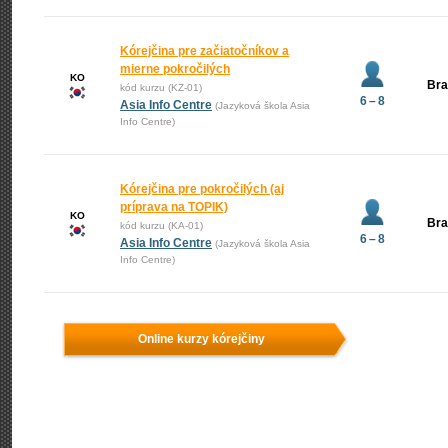
Kórejčina pre začiatočníkov a
mierne pokročilých
KO
Bra
kód kurzu (KZ-01)
6 – 8
Asia Info Centre
(Jazyková škola Asia
Info Centre)
Kórejčina pre pokročilých (aj
príprava na TOPIK)
KO
Bra
kód kurzu (KA-01)
6 – 8
Asia Info Centre
(Jazyková škola Asia
Info Centre)
Online kurzy kórejčiny