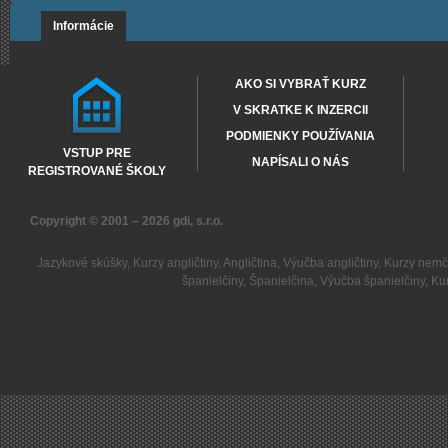
Informácie
AKO SI VYBRAŤ KURZ
V SKRATKE K INZERCII
PODMIENKY POUŽÍVANIA
VSTUP PRE
NAPÍSALI O NÁS
REGISTROVANÉ ŠKOLY
Copyright © 2001 – 2026
gdi, s.r.o.
Jazykové skúšky
,
Kurzy angličtiny
,
Angličtina
,
Výučba angličtiny
,
Kurzy nemč
španielčiny
,
Španielčina
,
Výučba španielčiny
,
Kur