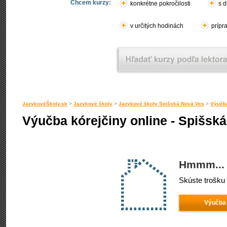
Chcem kurzy:
konkrétne pokročilosti
s d
v určitých hodinách
prípr
JazykovéŠkoly.sk
>
Jazykové školy
>
Jazykové školy Spišská Nová Ves
>
Výučba
Výučba kórejčiny online - Spišsk
Hmmm... 
Skúste trošku 
Výučba 