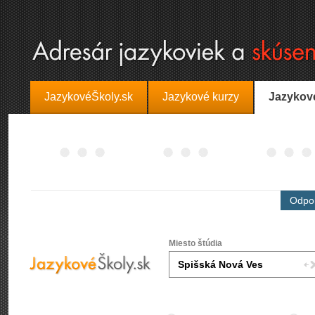
JazykovéŠkoly.sk
Jazykové kurzy
Jazykov
Odpor
Miesto štúdia