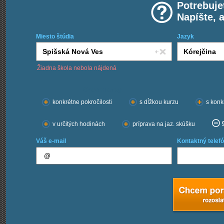
Potrebuje
Napíšte, 
Miesto štúdia
Jazyk
Žiadna škola nebola nájdená
Chcem kurzy:
konkrétne pokročilosti
s dĺžkou kurzu
s konk
v určitých hodinách
príprava na jaz. skúšku
Váš e-mail
Kontaktný telefó