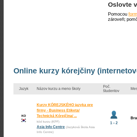
Oslovte v
Pomocou
form
zároveň; pomô
Online kurzy kórejčiny (interneto
Poč.
Jazyk
Názov kurzu a meno školy
Mes
študentov
Kurzy KÓREJSKÉHO jazyka pre
firmy - Business Etiketa/
Technická Kórejčina/ ...
KO
Bra
kód kurzu (KPF)
1 – 2
Asia Info Centre
(Jazyková škola Asia
Info Centre)