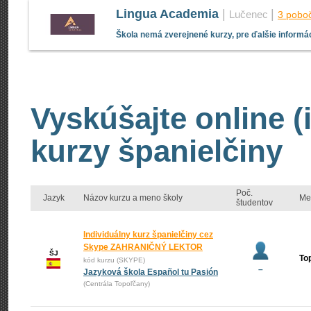
Lingua Academia
|
|
Lučenec
3 pobo
Škola nemá zverejnené kurzy, pre ďalšie informác
Vyskúšajte online (
kurzy španielčiny
Poč.
Jazyk
Názov kurzu a meno školy
Me
študentov
Individuálny kurz španielčiny cez
Skype ZAHRANIČNÝ LEKTOR
ŠJ
To
kód kurzu (SKYPE)
–
Jazyková škola Español tu Pasión
(Centrála Topoľčany)