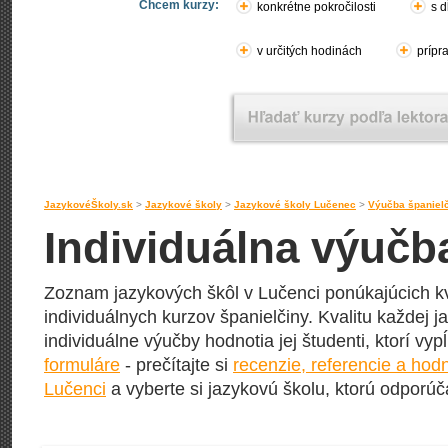
Chcem kurzy:
konkrétne pokročilosti
s d
v určitých hodinách
prípr
JazykovéŠkoly.sk
>
Jazykové školy
>
Jazykové školy Lučenec
>
Výučba španiel
Individuálna výučb
Zoznam jazykových škôl v Lučenci ponúkajúcich k
individuálnych kurzov španielčiny. Kvalitu každej ja
individuálne výučby hodnotia jej študenti, ktorí vy
formuláre
- prečítajte si
recenzie, referencie a hod
Lučenci
a vyberte si jazykovú školu, ktorú odporúča