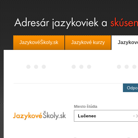
JazykovéŠkoly.sk
Jazykové kurzy
Jazykov
Odpor
Miesto štúdia