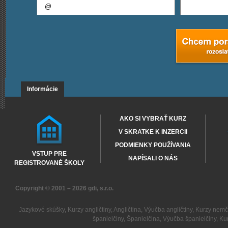
Informácie
AKO SI VYBRAŤ KURZ
V SKRATKE K INZERCII
PODMIENKY POUŽÍVANIA
VSTUP PRE
NAPÍSALI O NÁS
REGISTROVANÉ ŠKOLY
Copyright © 2001 – 2026
gdi, s.r.o.
Jazykové skúšky
,
Kurzy angličtiny
,
Angličtina
,
Výučba angličtiny
,
Kurzy nemč
španielčiny
,
Španielčina
,
Výučba španielčiny
,
Kur