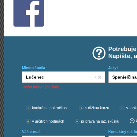
Potrebuje
Napíšte, 
Miesto štúdia
Jazyk
Počet nájdených škôl: 1
Chcem kurzy:
konkrétne pokročilosti
s dĺžkou kurzu
s konk
v určitých hodinách
príprava na jaz. skúšku
Váš e-mail
Kontaktný telefó