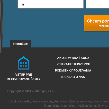
Informácie
AKO SI VYBRAŤ KURZ
V SKRATKE K INZERCII
PODMIENKY POUŽÍVANIA
VSTUP PRE
NAPÍSALI O NÁS
REGISTROVANÉ ŠKOLY
Copyright © 2001 – 2026
gdi, s.r.o.
Jazykové skúšky
,
Kurzy angličtiny
,
Angličtina
,
Výučba angličtiny
,
Kurzy nemč
španielčiny
,
Španielčina
,
Výučba španielčiny
,
Kur