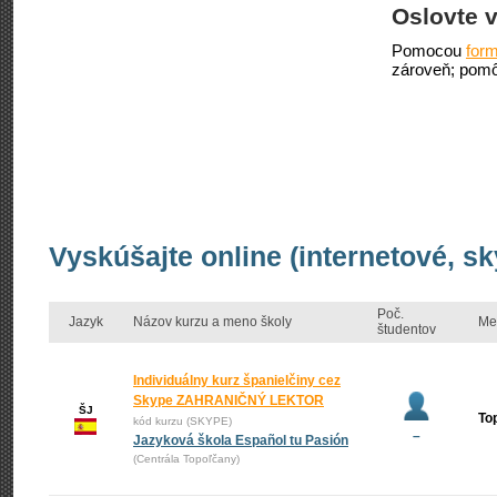
Oslovte v
Pomocou
form
zároveň; pomô
Vyskúšajte online (internetové, s
Poč.
Jazyk
Názov kurzu a meno školy
Me
študentov
Individuálny kurz španielčiny cez
Skype ZAHRANIČNÝ LEKTOR
ŠJ
To
kód kurzu (SKYPE)
–
Jazyková škola Español tu Pasión
(Centrála Topoľčany)