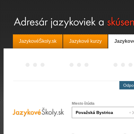
JazykovéŠkoly.sk
Jazykové kurzy
Jazykov
Odpor
Miesto štúdia