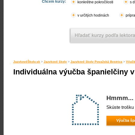
Chcem kurzy:
konkrétne pokročilosti
s d
v určitých hodinách
prípr
JazykovéŠkoly.sk
>
Jazykové školy
>
Jazykové školy Považská Bystrica
>
Výučb
Individuálna výučba španielčiny v
Hmmm... 
Skúste trošku 
Výučba špa