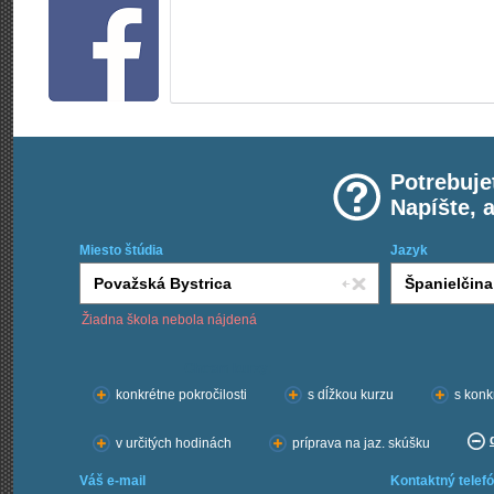
Potrebuje
Napíšte, 
Miesto štúdia
Jazyk
Žiadna škola nebola nájdená
Chcem kurzy:
konkrétne pokročilosti
s dĺžkou kurzu
s konk
v určitých hodinách
príprava na jaz. skúšku
Váš e-mail
Kontaktný telefó