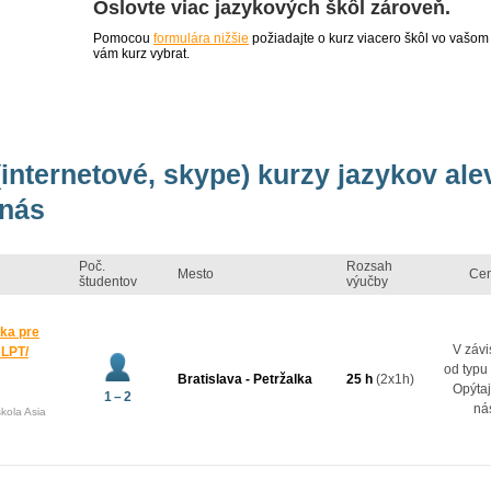
Oslovte viac jazykových škôl zároveň.
Pomocou
formulára nižšie
požiadajte o kurz viacero škôl vo vašom
vám kurz vybrat.
(internetové, skype) kurzy jazykov ale
 nás
Poč.
Rozsah
Mesto
Ce
študentov
výučby
ka pre
V závi
JLPT/
od typu
Bratislava - Petržalka
25 h
(2x1h)
Opýtaj
1 – 2
ná
kola Asia