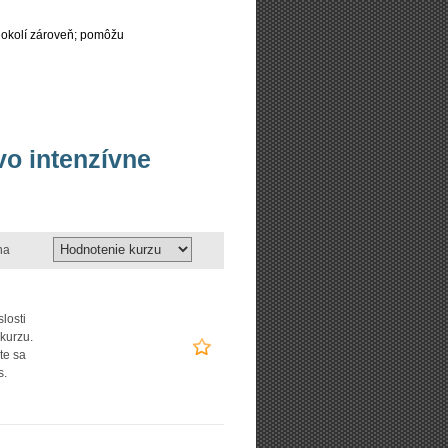
 okolí zároveň; pomôžu
vo intenzívne
na
slosti
 kurzu.
te sa
s.