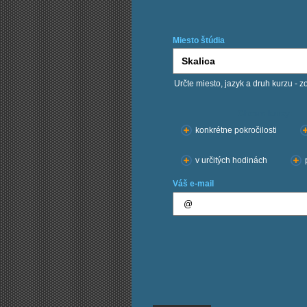
Miesto štúdia
Určte miesto, jazyk a druh kurzu - z
Chcem kurzy:
konkrétne pokročilosti
v určitých hodinách
Váš e-mail