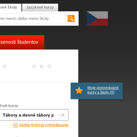
ové školy
Jazykové kurzy
senosti študentov
Moje porovnávané
kurzy a školy
(0)
Druh kurzu
ďalšie kritériá vyhľadávania