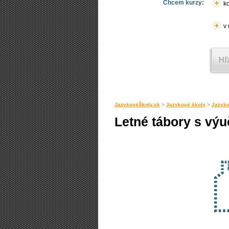
Chcem kurzy:
ko
v
JazykovéŠkoly.sk
>
Jazykové školy
>
Jazyko
Letné tábory s výu