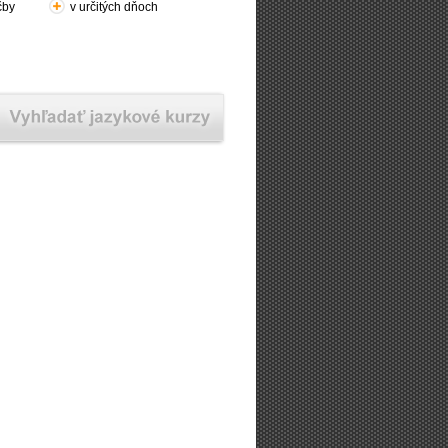
čby
v určitých dňoch