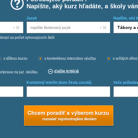
Napíšte, aký kurz hľadáte, a školy vá
Jazyk
Napíšte, aký 
obrazí sa počet vyhovujúcich škôl
s dĺžkou kurzu
s konkrétnou intenzitou výučby
v určitých dňo
ďalšie kritériá
príprava na jaz. skúšku
Kontaktný telefón (kam škola zavolá)
Vaše požiadav