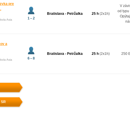
zyka pre
V závi
.
od typu
Bratislava - Petržalka
25 h
(2x1h)
Opýtaj
1 – 2
kola Asia
ná
kov a
Bratislava - Petržalka
25 h
(2x1h)
250 
6 – 8
kola Asia
v SR