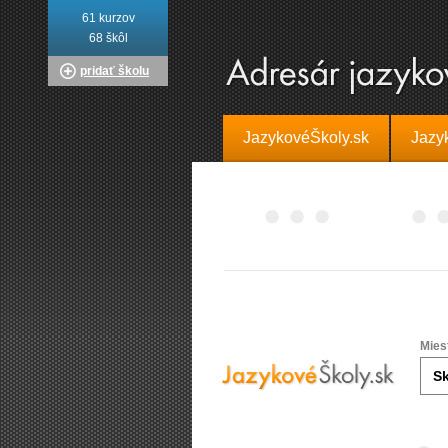
61 kurzov
68 škôl
pridať školu
JazykovéŠkoly.sk
Jazy
Mies