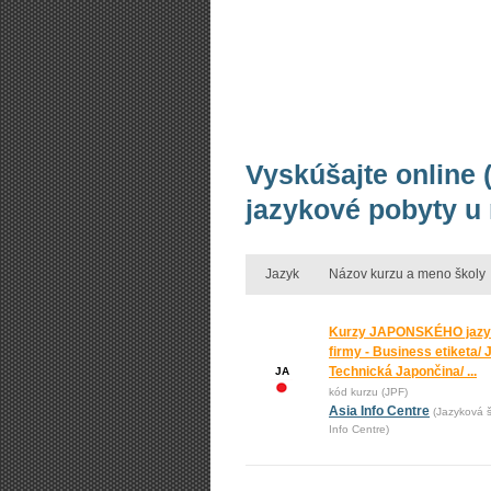
Vyskúšajte online 
jazykové pobyty u
Jazyk
Názov kurzu a meno školy
Kurzy JAPONSKÉHO jazy
firmy - Business etiketa/ 
Technická Japončina/ ...
JA
kód kurzu (JPF)
Asia Info Centre
(Jazyková š
Info Centre)