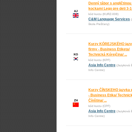
Denný tábor s angličtinou
kockami Lego pre deti 3-
AJ
kód kurzu (KURZ-008)
C&M Language Services
škola Piešťany)
Kurzy KÓREJSKÉHO jazy
firmy - Business Etiketa/
Technická Kórejčina/ ...
KO
kód kurzu (KPF)
Asia Info Centre
(Jazyková š
Info Centre)
Kurzy ČÍNSKEHO jazyka p
- Business Etika/ Technic
Čínština/ ...
ZH
kód kurzu (CPF)
Asia Info Centre
(Jazyková š
Info Centre)