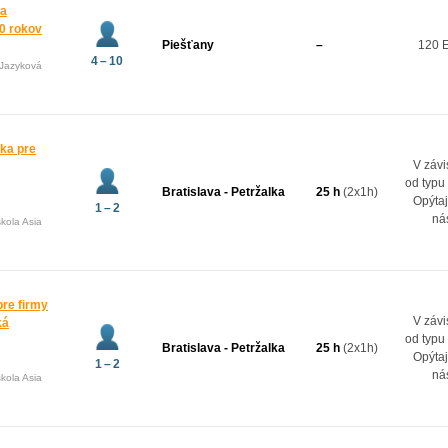
 a
10 rokov
Piešťany
–
120 
4 – 10
(Jazyková
ka pre
V závi
od typu
Bratislava - Petržalka
25 h
(2x1h)
Opýtaj
1 – 2
ná
kola Asia
re firmy
V závi
ká
od typu
Bratislava - Petržalka
25 h
(2x1h)
Opýtaj
1 – 2
ná
kola Asia