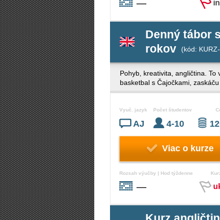
—
i
Denný tábor s
rokov
(kód: KURZ-
Pohyb, kreativita, angličtina. T
basketbal s Čajočkami, zaskáču s
Vyuč. jazyk
Počet študentov
C
AJ
4-10
12
Viac o kurze
Rozsah výučby | Hod týždenne
Kur
—
u
Kurz angličt