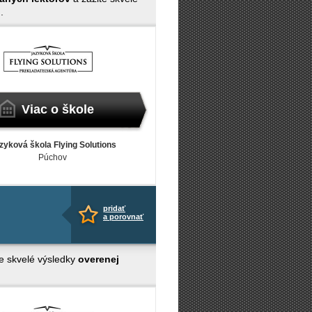
.
Viac o škole
zyková škola Flying Solutions
Púchov
pridať
a porovnať
e skvelé výsledky
overenej