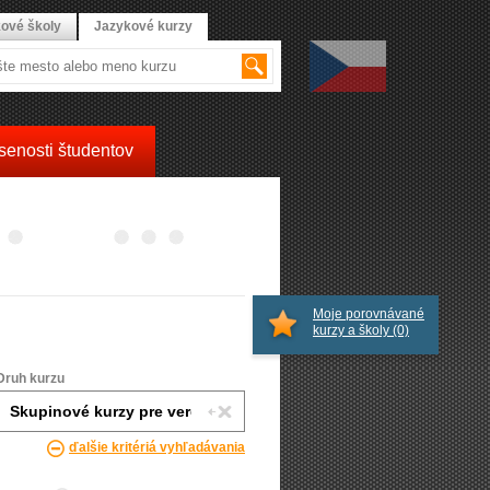
ové školy
Jazykové kurzy
senosti študentov
Moje porovnávané
kurzy a školy
(0)
Druh kurzu
ďalšie kritériá vyhľadávania