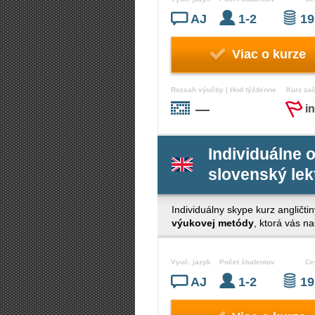
AJ
1-2
19
Viac o kurze
Rozsah výučby | Hod týždenne
Kurz za
—
i
Individuálne o
slovenský lek
Individuálny skype kurz angličtin
výukovej metódy
, ktorá vás n
Vyuč. jazyk
Počet študentov
Ce
AJ
1-2
19