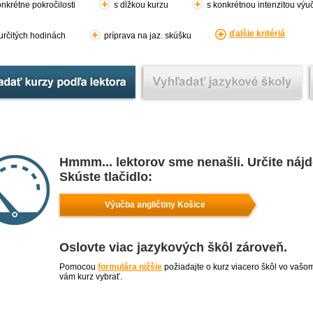
nkrétne pokročilosti
s dĺžkou kurzu
s konkrétnou intenzitou výu
ďalšie kritériá
 určitých hodinách
príprava na jaz. skúšku
Hmmm... lektorov sme nenašli. Určite náj
Skúste tlačidlo:
Výučba angličtiny Košice
Oslovte viac jazykových škôl zároveň.
Pomocou
formulára nižšie
požiadajte o kurz viacero škôl vo vašo
vám kurz vybrať.