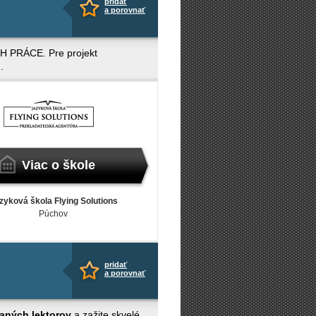
pridať
a porovnať
H PRÁCE. Pre projekt
.
Viac o škole
zyková škola Flying Solutions
Púchov
pridať
a porovnať
vaných lektorov
a zažite skvelé