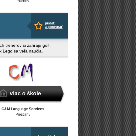
Púchov
0
pridať
a porovnať
h trénerov si zahrajú golf,
ek Lego sa veľa naučia.
Viac o škole
C&M Language Services
Piešťany