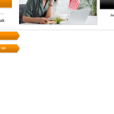
čína
Ja
nak
v SR