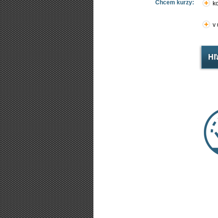
Chcem kurzy:
ko
v