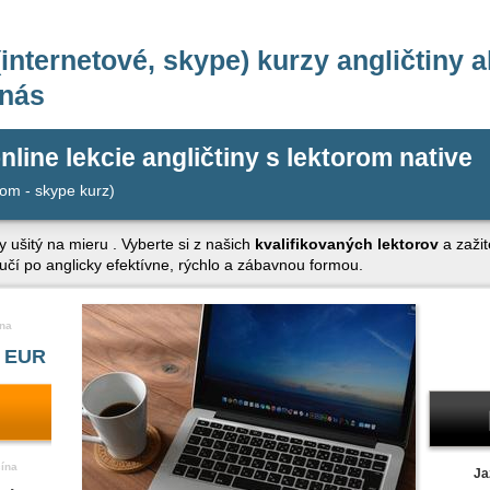
internetové, skype) kurzy angličtiny a
 nás
nline lekcie angličtiny s lektorom native
om - skype kurz)
y ušitý na mieru . Vyberte si z našich
kvalifikovaných lektorov
a zažit
aučí po anglicky efektívne, rýchlo a zábavnou formou.
na
 EUR
čína
Ja