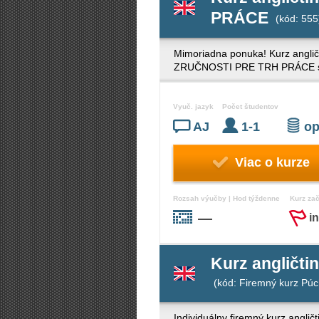
PRÁCE
(kód: 555
Mimoriadna ponuka! Kurz angli
ZRUČNOSTI PRE TRH PRÁCE sú ide
Vyuč. jazyk
Počet študentov
AJ
1-1
op
Viac o kurze
Rozsah výučby | Hod týždenne
Kurz za
—
i
Kurz angličti
(kód: Firemný kurz Púc
Individuálny firemný kurz angli