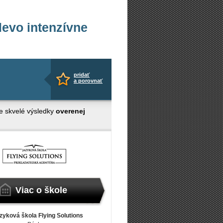
levo intenzívne
pridať
a porovnať
e skvelé výsledky
overenej
Viac o škole
zyková škola Flying Solutions