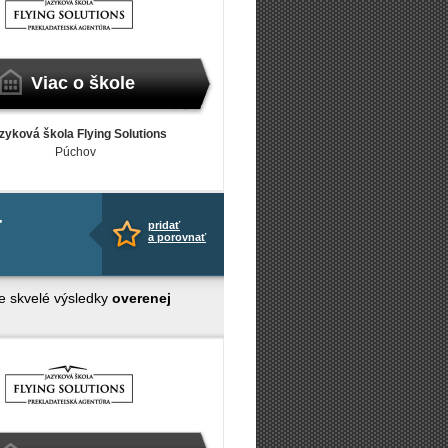
Viac o škole
zyková škola Flying Solutions
Púchov
-
pridať
a porovnať
e skvelé výsledky
overenej