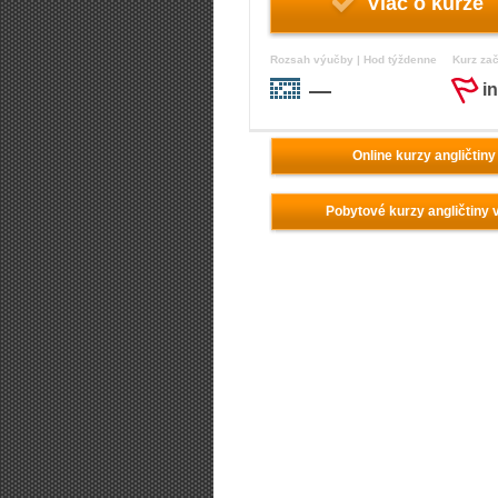
Viac o kurze
Rozsah výučby | Hod týždenne
Kurz za
—
i
Online kurzy angličtiny
Pobytové kurzy angličtiny 