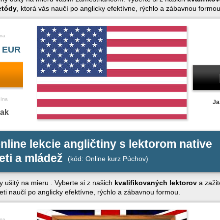
etódy
, ktorá vás naučí po anglicky efektívne, rýchlo a zábavnou formou
na
 EUR
čína
Ja
nak
nline lekcie angličtiny s lektorom native
eti a mládež
(kód: Online kurz Púchov)
y ušitý na mieru . Vyberte si z našich
kvalifikovaných lektorov
a zažit
deti naučí po anglicky efektívne, rýchlo a zábavnou formou.
na