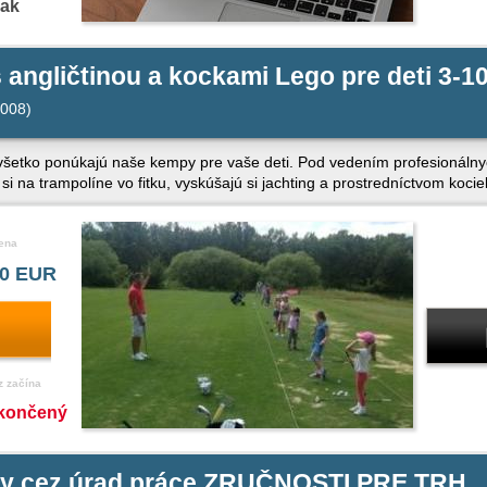
nak
 angličtinou a kockami Lego pre deti 3-1
008)
o všetko ponúkajú naše kempy pre vaše deti. Pod vedením profesionálnyc
i na trampolíne vo fitku, vyskúšajú si jachting a prostredníctvom koci
ena
0 EUR
z začína
končený
iny cez úrad práce ZRUČNOSTI PRE TRH