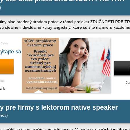
)
čtiny plne hradený úradom práce v rámci projektu ZRUČNOSTI PRE TR
álne individuálne kurzy angličtiny, ktoré sú šité na mieru každému
Cena
ýtajte sa
čína
Ja
nak
ny pre firmy s lektorom native speaker
hov)
čtiny ušitý na mieru vašim zamestnancom. Vyberte si z našich
kvalifiko