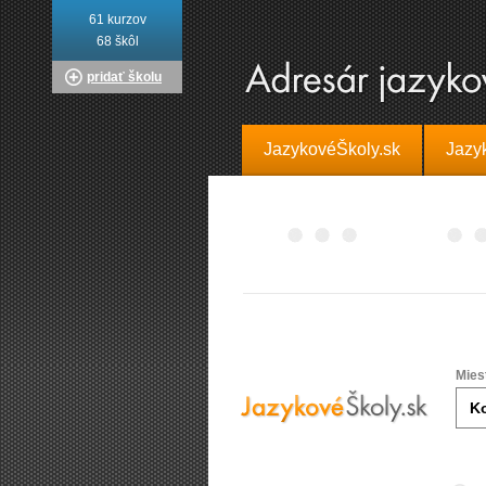
61 kurzov
68 škôl
pridať školu
JazykovéŠkoly.sk
Jazy
Mies