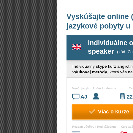
Vyskúšajte online (
jazykové pobyty u
Individuálne o
speaker
(kód: Zo
Individuálny skype kurz angličtin
výukovej metódy
, ktorá vás n
Vyuč. jazyk
Počet študentov
Ce
AJ
–
22
Viac o kurze
Rozsah výučby | Hod týždenne
Kurz za