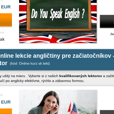
 EUR
čína
Ja
nak
nline lekcie angličtiny pre začiatočníkov 
tor
(kód: Online kurz sk lekt)
y ušitý na mieru . Vyberte si z našich
kvalifikovaných lektorov
a zažit
aučí po anglicky efektívne, rýchlo a zábavnou formou.
na
 EUR