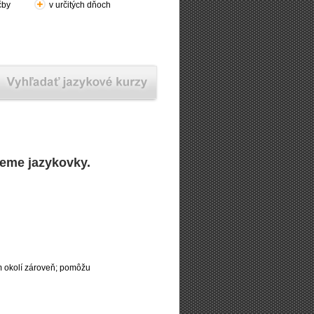
čby
v určitých dňoch
deme jazykovky.
m okolí zároveň; pomôžu