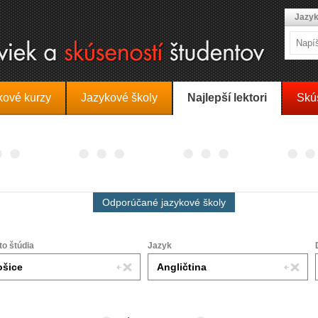
Jazyk
kové kurzy
Jazykové školy
Najlepší lektori
Skú
Odporúčané jazykové školy
to štúdia
Jazyk