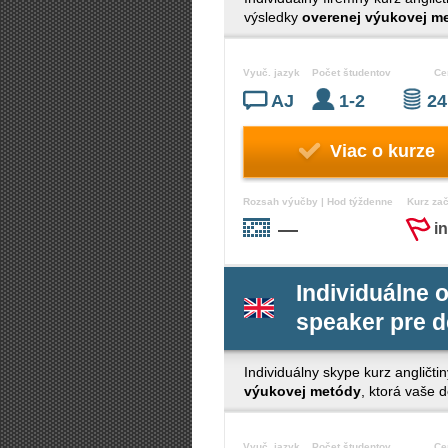
výsledky
overenej výukovej m
Vyuč. jazyk
Počet študentov
Ce
AJ
1-2
24
Viac o kurze
Rozsah výučby | Hod týždenne
Kurz za
—
i
Individuálne o
speaker pre d
Individuálny skype kurz angličtin
výukovej metódy
, ktorá vaše 
Vyuč. jazyk
Počet študentov
Ce