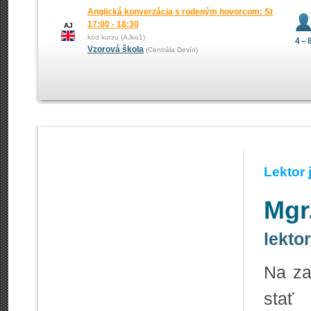
Anglická konverzácia s rodeným hovorcom: St
17:00 - 18:30
AJ
kód kurzu (AJko1)
4 – 
Vzorová škola
(Centrála Devín)
Lektor
Mgr
lekto
Na za
stať