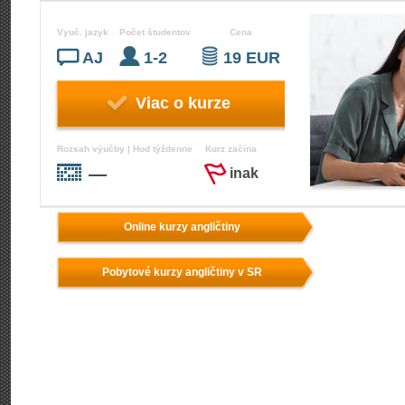
Vyuč. jazyk
Počet študentov
Cena
AJ
1-2
19 EUR
Viac o kurze
Rozsah výučby | Hod týždenne
Kurz začína
—
inak
Online kurzy angličtiny
Pobytové kurzy angličtiny v SR