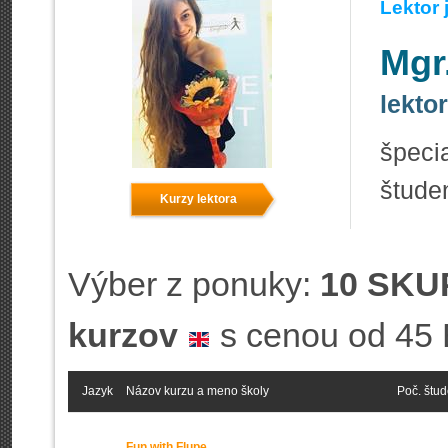
Lektor
Mgr
lekto
špec
štude
Kurzy lektora
Výber z ponuky:
10 SKU
kurzov
s cenou od 45
Jazyk
Názov kurzu a meno školy
Poč. štu
Fun with Flupe‎