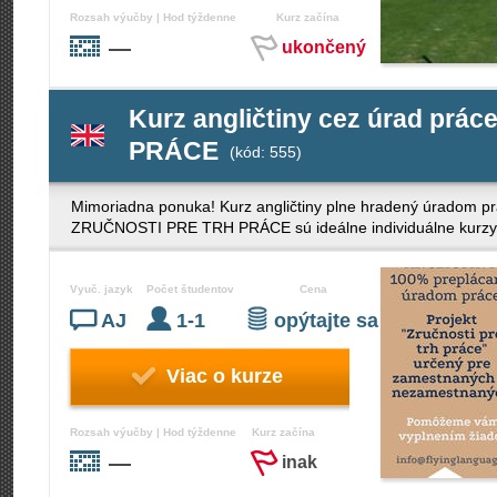
Rozsah výučby | Hod týždenne
Kurz začína
—
ukončený
Kurz angličtiny cez úrad pr
PRÁCE
(kód: 555)
Mimoriadna ponuka! Kurz angličtiny plne hradený úradom 
ZRUČNOSTI PRE TRH PRÁCE sú ideálne individuálne kurzy an
Vyuč. jazyk
Počet študentov
Cena
AJ
1-1
opýtajte sa
Viac o kurze
Rozsah výučby | Hod týždenne
Kurz začína
—
inak