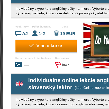
Individuálny skype kurz angličtiny ušitý na mieru . Vyberte si
výukovej metódy
, ktorá vaše deti naučí po anglicky efektí
Vyuč. jazyk
Počet študentov
Cena
AJ
1-2
19 EUR
Viac o kurze
Rozsah výučby | Hod týždenne
Kurz začína
—
inak
Individuálne online lekcie angl
slovenský lektor
(kód: Online kurz sk le
Individuálny skype kurz angličtiny ušitý na mieru . Vyberte si
výukovej metódy
, ktorá vás naučí po anglicky efektívne, r