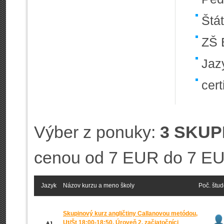
Štá
ZŠ 
Jaz
cert
Výber z ponuky:
3 SKUP
cenou od 7 EUR do 7 E
Jazyk
Názov kurzu a meno školy
Poč. štu
Skupinový kurz angličtiny Callanovou metódou,
Ut/Št 18:00-18:50, Úroveň 2, začiatočníci
AJ