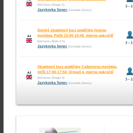
kód kurzu (Stage 2)
3 – 
Jazykovka Senec
(Centrála Senec)
Detský skupinový kurz angličtiny hravou
metódou, Po/St 15:00-15:40, mierne pokročilí
AJ
kód kurzu (Kids 4.5)
3 – 
Jazykovka Senec
(Centrála Senec)
Skupinový kurz angličtiny Callanovou metódou,
Ut/Št 17:00-17:50, Úroveň 4, mierne pokročilí
AJ
kód kurzu (Stage 4)
3 – 
Jazykovka Senec
(Centrála Senec)