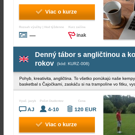
Viac o kurze
Rozsah výučby | Hod týždenne
Kurz začína
—
inak
Denný tábor s angličtinou a k
rokov
(kód: KURZ-008)
Pohyb, kreativita, angličtina. To všetko ponúkajú naše kempy
basketbal s Čajočkami, zaskáču si na trampolíne vo fitku, vy
Vyuč. jazyk
Počet študentov
Cena
AJ
4-10
120 EUR
Viac o kurze