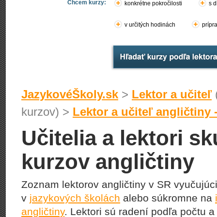
Chcem kurzy:
konkrétne pokročilosti
s d
v určitých hodinách
prípr
JazykovéŠkoly.sk
>
Lektor a učiteľ
kurzov) >
Lektor a učiteľ angličtiny
Učitelia a lektori 
kurzov angličtiny
Zoznam lektorov angličtiny v SR vyučujúc
v
jazykových školách
alebo súkromne na
angličtiny
. Lektori sú radení podľa počtu a