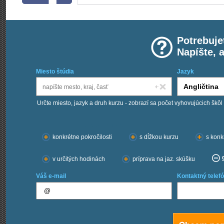
Potrebuje
Napíšte, 
Miesto štúdia
Jazyk
Určte miesto, jazyk a druh kurzu - zobrazí sa počet vyhovujúcich škôl
Chcem kurzy:
konkrétne pokročilosti
s dĺžkou kurzu
s konk
v určitých hodinách
príprava na jaz. skúšku
Váš e-mail
Kontaktný telefó