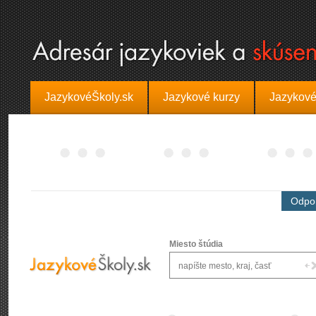
JazykovéŠkoly.sk
Jazykové kurzy
Jazykové
Odpor
Miesto štúdia