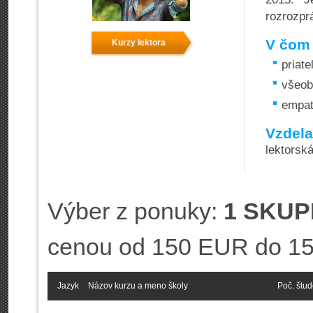
rozrozprá
V čom 
Kurzy lektora
priat
všeob
empat
Vzdela
lektorsk
Výber z ponuky:
1 SKUP
cenou od 150 EUR do 1
Jazyk
Názov kurzu a meno školy
Poč. štu