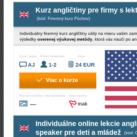
Kurz angličtiny pre firmy s le
(kód: Firemný kurz Púchov)
Individuálny firemný kurz angličtiny ušitý na mieru vašim z
výsledky
overenej výukovej metódy
, ktorá vás naučí po a
Vyuč. jazyk
Počet študentov
Cena
AJ
1-2
24 EUR
Viac o kurze
Rozsah výučby | Hod týždenne
Kurz začína
—
inak
Individuálne online lekcie angl
speaker pre deti a mládež
(kód: 