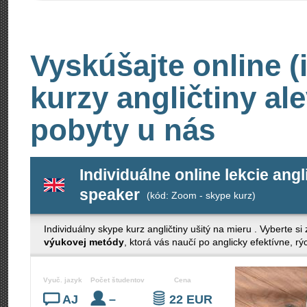
Vyskúšajte online (
kurzy angličtiny al
pobyty u nás
Individuálne online lekcie angl
speaker
(kód: Zoom - skype kurz)
Individuálny skype kurz angličtiny ušitý na mieru . Vyberte si
výukovej metódy
, ktorá vás naučí po anglicky efektívne, r
Vyuč. jazyk
Počet študentov
Cena
AJ
–
22 EUR