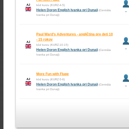
AJ
kód kurzu (KURZ-4-5)
Helen Doron English Ivanka pri Dunaji
(Centrála
–
Ivanka pri Dunaji)
Paul Ward’s Adventures - angličtina pre deti 10
- 15 rokov
AJ
kód kurzu (KURZ-10-15)
–
Helen Doron English Ivanka pri Dunaji
(Centrála
Ivanka pri Dunaji)
More Fun with Flupe‎
AJ
kód kurzu (KURZ-5-6)
Helen Doron English Ivanka pri Dunaji
(Centrála
–
Ivanka pri Dunaji)