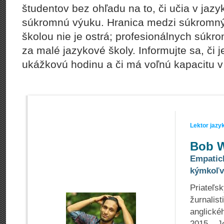
študentov bez ohľadu na to, či učia v jazy
súkromnú výuku. Hranica medzi súkromný
školou nie je ostrá; profesionálnych súk
za malé jazykové školy. Informujte sa, či j
ukážkovú hodinu a či má voľnú kapacitu v 
Lektor jazy
Bob W
Empatic
kýmkoľv
Priateľs
žurnalis
anglické
2015. J