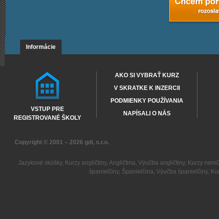
Informácie
AKO SI VYBRAŤ KURZ
V SKRATKE K INZERCII
PODMIENKY POUŽÍVANIA
VSTUP PRE
NAPÍSALI O NÁS
REGISTROVANÉ ŠKOLY
Copyright © 2001 – 2026
gdi, s.r.o.
Jazykové skúšky
,
Kurzy angličtiny
,
Angličtina
,
Výučba angličtiny
,
Kurzy nemč
španielčiny
,
Španielčina
,
Výučba španielčiny
,
Kur