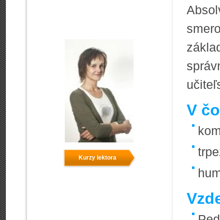
Absol
smero
zákla
správ
učiteľ
V čo
kom
trpe
Kurzy lektora
hum
Vzde
Ped