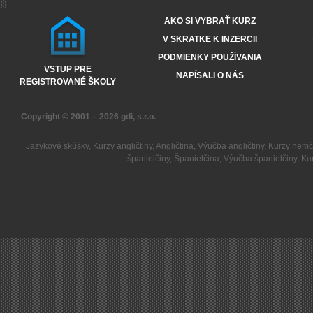
AKO SI VYBRAŤ KURZ
V SKRATKE K INZERCII
PODMIENKY POUŽÍVANIA
VSTUP PRE
NAPÍSALI O NÁS
REGISTROVANÉ ŠKOLY
Copyright © 2001 – 2026
gdi, s.r.o.
Jazykové skúšky
,
Kurzy angličtiny
,
Angličtina
,
Výučba angličtiny
,
Kurzy nemč
španielčiny
,
Španielčina
,
Výučba španielčiny
,
Kur