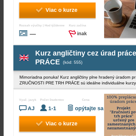
Viac o kurze
Rozsah výučby | Hod týždenne
Kurz začína
—
inak
Kurz angličtiny cez úrad pr
PRÁCE
(kód: 555)
Mimoriadna ponuka! Kurz angličtiny plne hradený úradom 
ZRUČNOSTI PRE TRH PRÁCE sú ideálne individuálne kurzy an
Vyuč. jazyk
Počet študentov
Cena
AJ
1-1
opýtajte sa
Viac o kurze