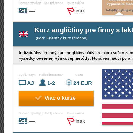
Rozsah výučby | Hod týždenne
Kurz začína
—
inak
Kurz angličtiny pre firmy s le
(kód: Firemný kurz Púchov)
Individuálny firemný kurz angličtiny ušitý na mieru vašim z
výsledky
overenej výukovej metódy
, ktorá vás naučí po a
Vyuč. jazyk
Počet študentov
Cena
AJ
1-2
24 EUR
Viac o kurze
Rozsah výučby | Hod týždenne
Kurz začína
—
inak