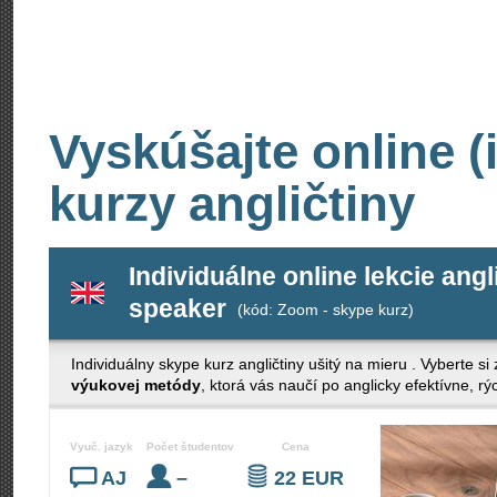
Vyskúšajte online (
kurzy angličtiny
Individuálne online lekcie angl
speaker
(kód: Zoom - skype kurz)
Individuálny skype kurz angličtiny ušitý na mieru . Vyberte si
výukovej metódy
, ktorá vás naučí po anglicky efektívne, r
Vyuč. jazyk
Počet študentov
Cena
AJ
–
22 EUR