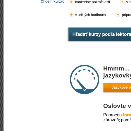
Chcem kurzy:
konkrétne pokročilosti
s d
v určitých hodinách
prípr
Hmmm... 
jazykovky
Jazykové po
Oslovte v
Pomocou
for
zároveň; pomô