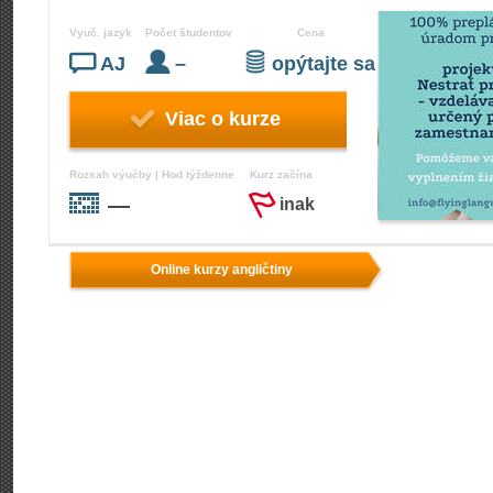
Vyuč. jazyk
Počet študentov
Cena
AJ
–
opýtajte sa
Viac o kurze
Rozsah výučby | Hod týždenne
Kurz začína
—
inak
Online kurzy angličtiny