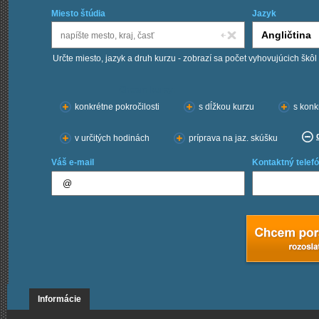
Miesto štúdia
Jazyk
Určte miesto, jazyk a druh kurzu - zobrazí sa počet vyhovujúcich škôl
Chcem kurzy:
konkrétne pokročilosti
s dĺžkou kurzu
s konk
v určitých hodinách
príprava na jaz. skúšku
Váš e-mail
Kontaktný telefó
Informácie