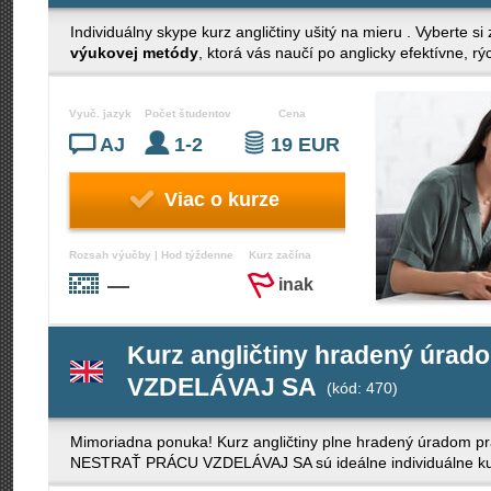
Individuálny skype kurz angličtiny ušitý na mieru . Vyberte si
výukovej metódy
, ktorá vás naučí po anglicky efektívne, r
Vyuč. jazyk
Počet študentov
Cena
AJ
1-2
19 EUR
Viac o kurze
Rozsah výučby | Hod týždenne
Kurz začína
—
inak
Kurz angličtiny hradený úr
VZDELÁVAJ SA
(kód: 470)
Mimoriadna ponuka! Kurz angličtiny plne hradený úradom 
NESTRAŤ PRÁCU VZDELÁVAJ SA sú ideálne individuálne kurzy