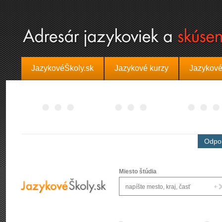
JazykovéŠkoly.sk
Jazykové kurzy
Jazykové
Odpor
Miesto štúdia