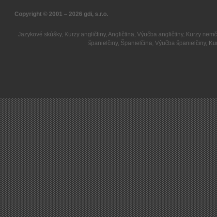
Copyright © 2001 – 2026
gdi, s.r.o.
Jazykové skúšky
,
Kurzy angličtiny
,
Angličtina
,
Výučba angličtiny
,
Kurzy nemč
španielčiny
,
Španielčina
,
Výučba španielčiny
,
Kur