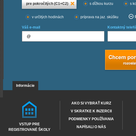
pre pokročilých (C1+C2)
s dĺžkou kurzu
s k
v určitých hodinách
príprava na jaz. skúšku
Váš e-mail
Kontaktný telefó
Informácie
AKO SI VYBRAŤ KURZ
V SKRATKE K INZERCII
PODMIENKY POUŽÍVANIA
VSTUP PRE
NAPÍSALI O NÁS
REGISTROVANÉ ŠKOLY