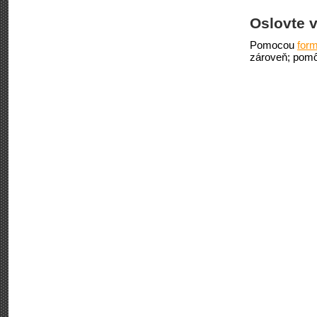
Oslovte v
Pomocou
form
zároveň; pomô