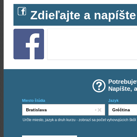
Zdieľajte a napíš
Potrebuje
Napíšte, 
Miesto štúdia
Jazyk
Určte miesto, jazyk a druh kurzu - zobrazí sa počet vyhovujúcich škôl
Chcem kurzy: