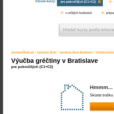
Chcem kurzy:
pre pokročilých (C1+C2)
v určitých hodinách
prípr
JazykovéŠkoly.sk
>
Jazykové školy
>
Jazykové školy Bratislava
>
Výučba gréčtin
Výučba gréčtiny v Bratislave
pre pokročilých (C1+C2)
Hmmm... 
Skúste trošku 