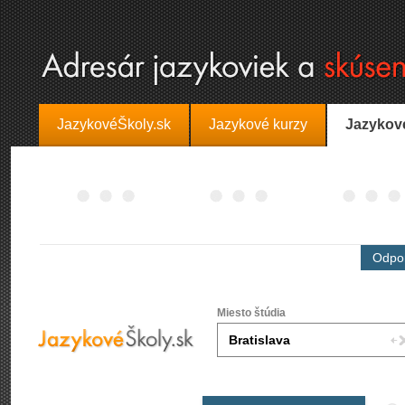
JazykovéŠkoly.sk
Jazykové kurzy
Jazykov
Odpor
Miesto štúdia