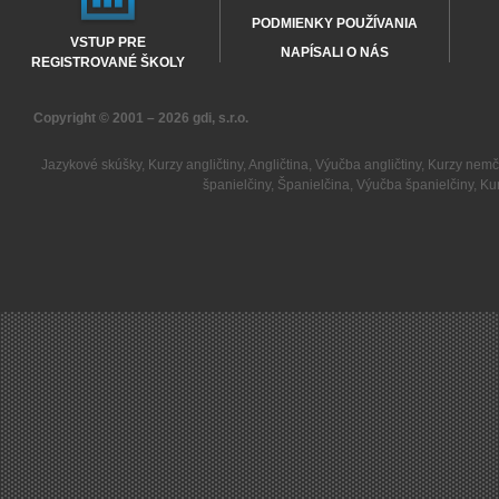
PODMIENKY POUŽÍVANIA
VSTUP PRE
NAPÍSALI O NÁS
REGISTROVANÉ ŠKOLY
Copyright © 2001 – 2026
gdi, s.r.o.
Jazykové skúšky
,
Kurzy angličtiny
,
Angličtina
,
Výučba angličtiny
,
Kurzy nemč
španielčiny
,
Španielčina
,
Výučba španielčiny
,
Kur