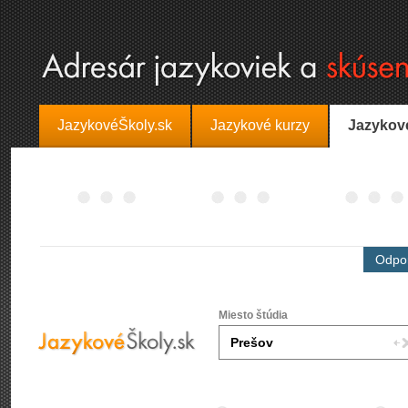
JazykovéŠkoly.sk
Jazykové kurzy
Jazykov
Odpor
Miesto štúdia