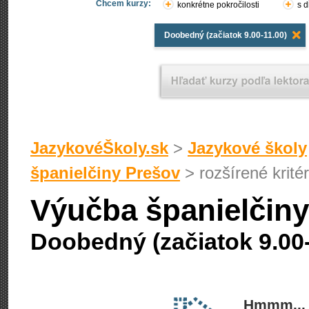
Chcem kurzy:
konkrétne pokročilosti
s d
Doobedný (začiatok 9.00-11.00)
JazykovéŠkoly.sk
>
Jazykové školy
španielčiny Prešov
> rozšírené kritér
Výučba španielčiny
Doobedný (začiatok 9.00-
Hmmm... 