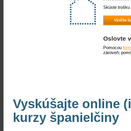
Skúste trošku 
Výučba šp
Oslovte v
Pomocou
form
zároveň; pomô
Vyskúšajte online (
kurzy španielčiny