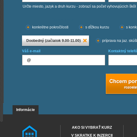
Určte miesto, jazyk a druh kurzu - zobrazí sa počet vyhovujúcich škôl
Chcem kurzy:
konkrétne pokročilosti
s dĺžkou kurzu
s konk
Doobedný (začiatok 9.00-11.00)
príprava na jaz. skú
Váš e-mail
Kontaktný telefó
Informácie
AKO SI VYBRAŤ KURZ
V SKRATKE K INZERCII