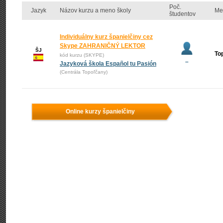
Poč.
Jazyk
Názov kurzu a meno školy
Me
študentov
Individuálny kurz španielčiny cez
Skype ZAHRANIČNÝ LEKTOR
ŠJ
To
kód kurzu (SKYPE)
–
Jazyková škola Español tu Pasión
(Centrála Topoľčany)
Online kurzy španielčiny