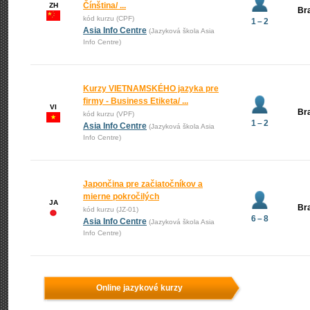
Čínština/ ...
ZH
Bra
kód kurzu (CPF)
1 – 2
Asia Info Centre
(Jazyková škola Asia
Info Centre)
Kurzy VIETNAMSKÉHO jazyka pre
firmy - Business Etiketa/ ...
VI
Bra
kód kurzu (VPF)
1 – 2
Asia Info Centre
(Jazyková škola Asia
Info Centre)
Japončina pre začiatočníkov a
mierne pokročilých
JA
Bra
kód kurzu (JZ-01)
6 – 8
Asia Info Centre
(Jazyková škola Asia
Info Centre)
Online jazykové kurzy