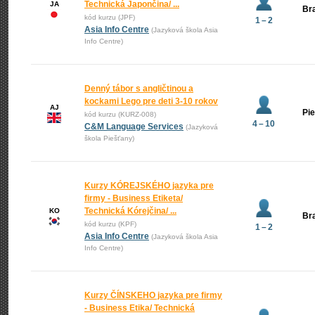
Technická Japončina/ ...
JA
Bra
kód kurzu (JPF)
1 – 2
Asia Info Centre
(Jazyková škola Asia
Info Centre)
Denný tábor s angličtinou a
kockami Lego pre deti 3-10 rokov
AJ
Pi
kód kurzu (KURZ-008)
4 – 10
C&M Language Services
(Jazyková
škola Piešťany)
Kurzy KÓREJSKÉHO jazyka pre
firmy - Business Etiketa/
Technická Kórejčina/ ...
KO
Bra
kód kurzu (KPF)
1 – 2
Asia Info Centre
(Jazyková škola Asia
Info Centre)
Kurzy ČÍNSKEHO jazyka pre firmy
- Business Etika/ Technická