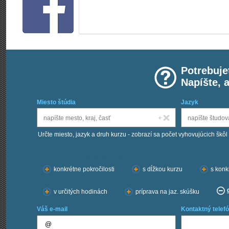
Potrebuje
Napíšte, 
Miesto štúdia
Jazyk
Určte miesto, jazyk a druh kurzu - zobrazí sa počet vyhovujúcich škôl
Chcem kurzy:
konkrétne pokročilosti
s dĺžkou kurzu
s konk
v určitých hodinách
príprava na jaz. skúšku
Váš e-mail
Kontaktný telefó