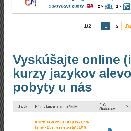
2 ×
1 ×
2 JAZYKOVÉ KURZY
1/2
ďa
1
2
Vyskúšajte online (
kurzy jazykov alevo
pobyty u nás
Poč.
Jazyk
Názov kurzu a meno školy
Me
študentov
Kurzy JAPONSKÉHO jazyka pre
firmy - Business etiketa/ JLPT/