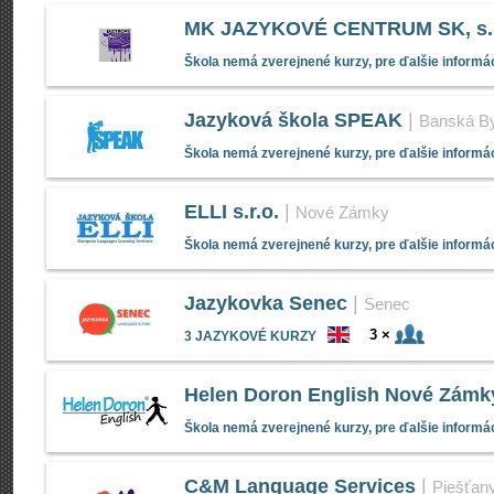
MK JAZYKOVÉ CENTRUM SK, s.r
Škola nemá zverejnené kurzy, pre ďalšie informác
Jazyková škola SPEAK
|
Banská By
Škola nemá zverejnené kurzy, pre ďalšie informác
ELLI s.r.o.
|
Nové Zámky
Škola nemá zverejnené kurzy, pre ďalšie informác
Jazykovka Senec
|
Senec
3 ×
3 JAZYKOVÉ KURZY
Helen Doron English Nové Zám
Škola nemá zverejnené kurzy, pre ďalšie informác
C&M Language Services
|
Piešťan