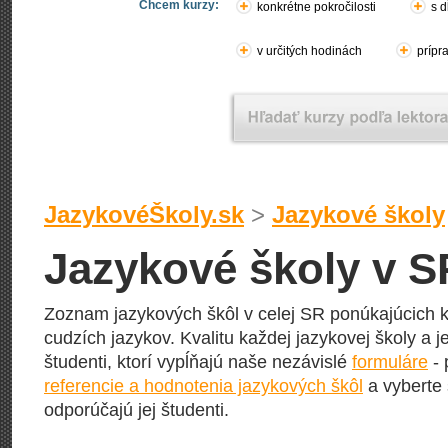
Chcem kurzy:
konkrétne pokročilosti
s d
v určitých hodinách
prípr
JazykovéŠkoly.sk
>
Jazykové školy
Jazykové školy v S
Zoznam jazykových škôl v celej SR ponúkajúcich k
cudzích jazykov. Kvalitu každej jazykovej školy a j
študenti, ktorí vypĺňajú naše nezávislé
formuláre
- 
referencie a hodnotenia jazykových škôl
a vyberte 
odporúčajú jej študenti.