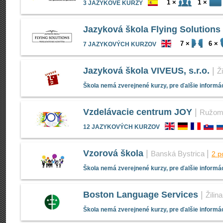
1 ×
1 ×
3 JAZYKOVÉ KURZY
Jazyková škola Flying Solutions
7 ×
6 ×
7 JAZYKOVÝCH KURZOV
Jazyková škola VIVEUS, s.r.o.
|
Ži
Škola nemá zverejnené kurzy, pre ďalšie informác
Vzdelávacie centrum JOY
|
Ružom
12 JAZYKOVÝCH KURZOV
Vzorová škola
|
|
Banská Bystrica
2 p
Škola nemá zverejnené kurzy, pre ďalšie informác
Boston Language Services
|
Žilina
Škola nemá zverejnené kurzy, pre ďalšie informác