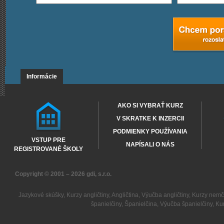
Informácie
AKO SI VYBRAŤ KURZ
V SKRATKE K INZERCII
PODMIENKY POUŽÍVANIA
VSTUP PRE
NAPÍSALI O NÁS
REGISTROVANÉ ŠKOLY
Copyright © 2001 – 2026
gdi, s.r.o.
Jazykové skúšky
,
Kurzy angličtiny
,
Angličtina
,
Výučba angličtiny
,
Kurzy nemč
španielčiny
,
Španielčina
,
Výučba španielčiny
,
Kur