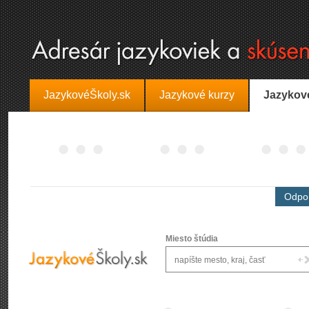
JazykovéŠkoly.sk
Jazykové kurzy
Jazykov
Odpor
Miesto štúdia